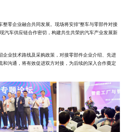
车整零企业融合共同发展。现场将安排“整车与零部件对接
实现汽车供应链合作密切，构建共生共荣的汽车产业发展新
绍企业技术路线及采购政策，对接零部件企业介绍、先进
流和沟通，将有效促进双方对接，为后续的深入合作奠定