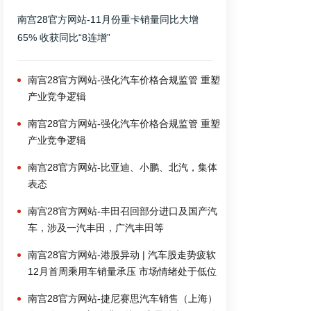
南宫28官方网站-11月份重卡销量同比大增
65% 收获同比“8连增”
南宫28官方网站-强化汽车价格合规监管 重塑
产业竞争逻辑
南宫28官方网站-强化汽车价格合规监管 重塑
产业竞争逻辑
南宫28官方网站-比亚迪、小鹏、北汽，集体
表态
南宫28官方网站-丰田召回部分进口及国产汽
车，涉及一汽丰田，广汽丰田等
南宫28官方网站-港股异动 | 汽车股走势疲软
12月首周乘用车销量承压 市场情绪处于低位
南宫28官方网站-捷尼赛思汽车销售（上海）