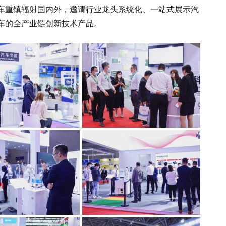
车重镇辐射国内外，邀请行业龙头系统化、一站式展示汽
车的全产业链创新技术产品。