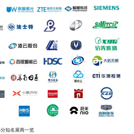
部分知名展商一览