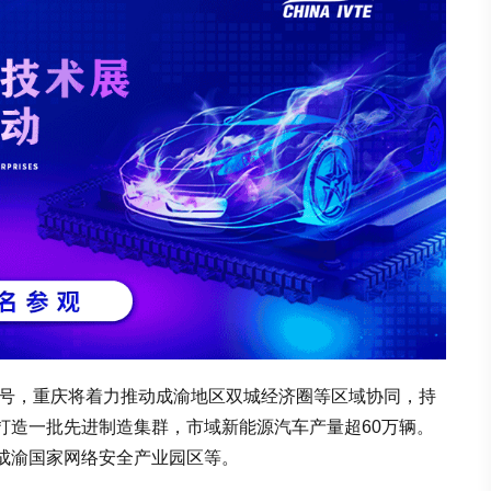
信号，重庆将着力推动成渝地区双城经济圈等区域协同，持
打造一批先进制造集群，市域新能源汽车产量超60万辆。
成渝国家网络安全产业园区等。