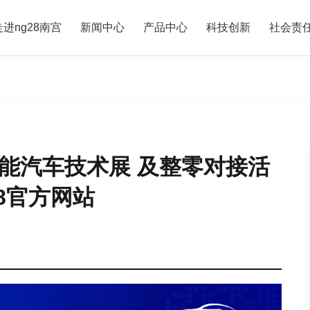
走进ng28南宫
新闻中心
产品中心
科技创新
社会责
国智能汽车技术展 及整零对接活
8官方网站