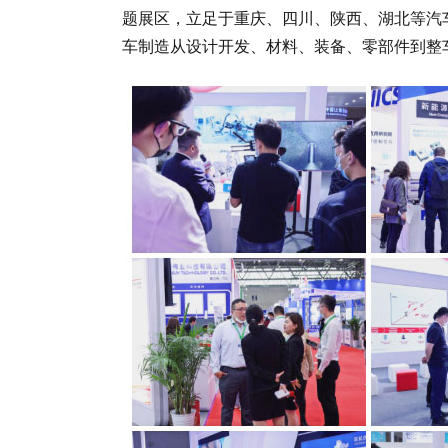
题展区，立足于重庆、四川、陕西、湖北等汽
车制造从设计开发、材料、装备、零部件到整