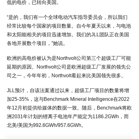
低的电价，已转向美国。
“是的，我们有一个全球电动汽车指导委员会，所以我们
经常比较每个国家的项目数量。自今年夏天以来，与电池
和太阳能相关的项目迅速增加。我们的JLL团队正在美国
各地开展数个项目，”她说。
欧洲的高电价被认为是Northvolt公司第三个超级工厂可能
延期的原因。Northvolt公司是欧洲超级工厂发展的领先公
司之一，今年年初，Northvolt看起来比美国领先很多。
JLL预计，自该法案通过以来，超级工厂项目的数量将增
加25-35%，这与Benchmark Mineral Intelligence在2022
年12月初提供给媒体的数据一致。随后，Benchmark将欧
洲2031年计划的锂离子电池年产能定为1186.2GWh，而
北美/美国为992.6GWh/957.6GWh。