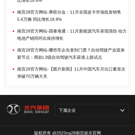
比增长18.8%
南宫28官方网站-乘联分会：11月全国皮卡市场批发销售
5.6万辆 同比增长18.8%
南宫28官方网站-国泰海通：11月新能源汽车表现强劲 动力
电池产销同环比保持增长
南宫28官方网站-哪些车企先拿到门票？自动驾驶产业迎来
新节点：两款L3级自动驾驶汽车获准上路试点
南宫28官方网站-【图片新闻】11月中国汽车月出口量首次
突破70万辆大关
下属企业
版权所有 @2023ng28南宫娱乐官网