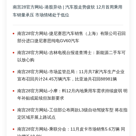
南宫28官方网站-港股异动 | 汽车股走势疲软 12月首周乘用
车销量承压 市场情绪处于低位
南宫28官方网站-捷尼赛思汽车销售（上海）有限公司召回
部分进口捷尼赛思纯电GV60汽车
南宫28官方网站-吉林电视台报道查博士：新能源二手车可
以放心购
南宫28官方网站-市场监管总局：11月共7家汽车生产企业
宣布召回共计24.45万辆汽车，比亚迪共召回88981辆
南宫28官方网站-小摩：料12月内地乘用车需求持续疲弱 明
年补贴或延续但加新要求
南宫28官方网站-工信部公布两款L3级自动驾驶车型 将在指
定区域开展上路试点
南宫28官方网站-乘联分会：11月皮卡市场销售5.6万辆 同