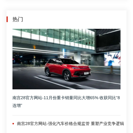
热门
南宫28官方网站-11月份重卡销量同比大增65% 收获同比“8
连增”
南宫28官方网站-强化汽车价格合规监管 重塑产业竞争逻辑