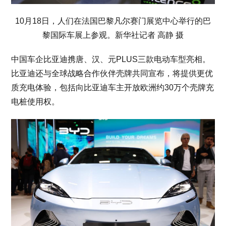
10月18日，人们在法国巴黎凡尔赛门展览中心举行的巴
黎国际车展上参观。新华社记者 高静 摄
中国车企比亚迪携唐、汉、元PLUS三款电动车型亮相。
比亚迪还与全球战略合作伙伴壳牌共同宣布，将提供更优
质充电体验，包括向比亚迪车主开放欧洲约30万个壳牌充
电桩使用权。