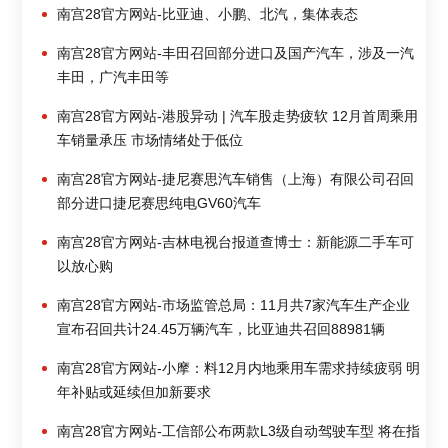
南宫28官方网站-比亚迪、小鹏、北汽，集体表态
南宫28官方网站-丰田召回部分进口及国产汽车，涉及一汽
丰田，广汽丰田等
南宫28官方网站-港股异动 | 汽车股走势疲软 12月首周乘用
车销量承压 市场情绪处于低位
南宫28官方网站-捷尼赛思汽车销售（上海）有限公司召回
部分进口捷尼赛思纯电GV60汽车
南宫28官方网站-吉林电视台报道查博士：新能源二手车可
以放心购
南宫28官方网站-市场监管总局：11月共7家汽车生产企业
宣布召回共计24.45万辆汽车，比亚迪共召回88981辆
南宫28官方网站-小摩：料12月内地乘用车需求持续疲弱 明
年补贴或延续但加新要求
南宫28官方网站-工信部公布两款L3级自动驾驶车型 将在指