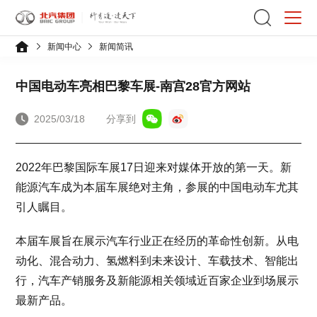
新闻中心
新闻简讯
中国电动车亮相巴黎车展-南宫28官方网站
2025/03/18
分享到
2022年巴黎国际车展17日迎来对媒体开放的第一天。新
能源汽车成为本届车展绝对主角，参展的中国电动车尤其
引人瞩目。
本届车展旨在展示汽车行业正在经历的革命性创新。从电
动化、混合动力、氢燃料到未来设计、车载技术、智能出
行，汽车产销服务及新能源相关领域近百家企业到场展示
最新产品。