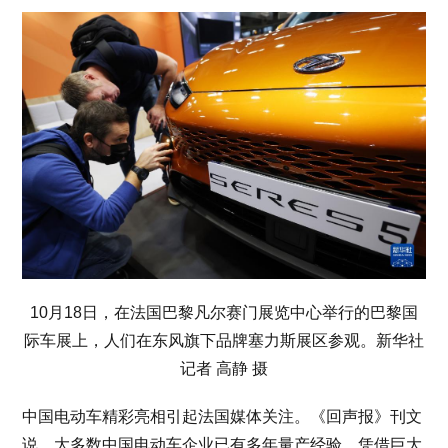
10月18日，在法国巴黎凡尔赛门展览中心举行的巴黎国
际车展上，人们在东风旗下品牌塞力斯展区参观。新华社
记者 高静 摄
中国电动车精彩亮相引起法国媒体关注。《回声报》刊文
说，大多数中国电动车企业已有多年量产经验，凭借巨大