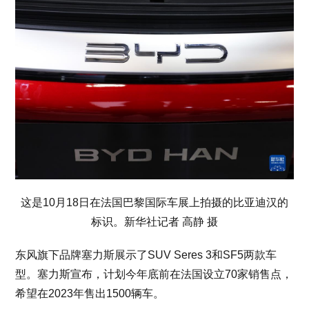
这是10月18日在法国巴黎国际车展上拍摄的比亚迪汉的
标识。新华社记者 高静 摄
东风旗下品牌塞力斯展示了SUV Seres 3和SF5两款车
型。塞力斯宣布，计划今年底前在法国设立70家销售点，
希望在2023年售出1500辆车。