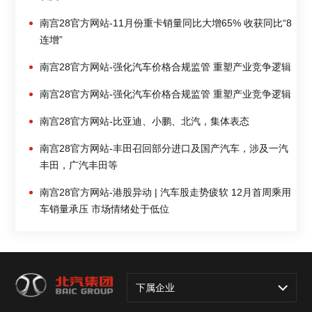
南宫28官方网站-11月份重卡销量同比大增65% 收获同比“8
连增”
南宫28官方网站-强化汽车价格合规监管 重塑产业竞争逻辑
南宫28官方网站-强化汽车价格合规监管 重塑产业竞争逻辑
南宫28官方网站-比亚迪、小鹏、北汽，集体表态
南宫28官方网站-丰田召回部分进口及国产汽车，涉及一汽
丰田，广汽丰田等
南宫28官方网站-港股异动 | 汽车股走势疲软 12月首周乘用
车销量承压 市场情绪处于低位
下属企业