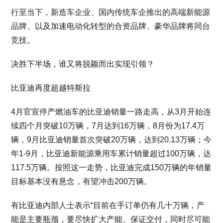
行至当下，新造车企业、国内传统车企推出的高端新能源
品牌、以及加速电动化转型的合资品牌、豪华品牌将同台
竞技。
决胜下半场，谁又将脱颖而出实现引领？
比亚迪再度超越特斯拉
4月官宣停产燃油车的比亚迪销量一路走高，从3月开始连
续四个月突破10万辆，7月达到16万辆，8月份为17.4万
辆，9月比亚迪销量首次突破20万辆，达到20.13万辆；今
年1-9月，比亚迪新能源乘用车累计销量超过100万辆，达
117.5万辆。按照这一走势，比亚迪完成150万辆的年销量
目标基本没有悬念，有望冲击200万辆。
有比亚迪内部人士表示“目前在手订单仍有几十万辆，产
能是主要瓶颈，要尽快扩大产能、保证交付，同时尽可能