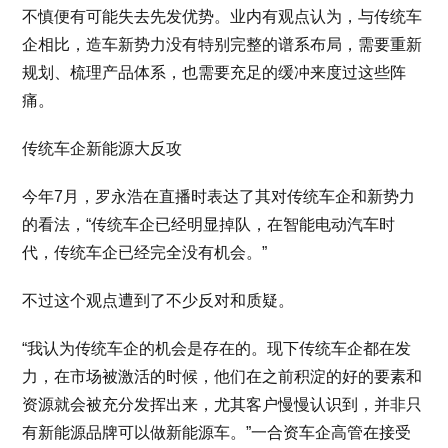
不慎便有可能失去先发优势。业内有观点认为，与传统车
企相比，造车新势力没有特别完整的谱系布局，需要重新
规划、梳理产品体系，也需要充足的缓冲来度过这些阵
痛。
传统车企新能源大反攻
今年7月，罗永浩在直播时表达了其对传统车企和新势力
的看法，“传统车企已经明显掉队，在智能电动汽车时
代，传统车企已经完全没有机会。”
不过这个观点遭到了不少反对和质疑。
“我认为传统车企的机会是存在的。现下传统车企都在发
力，在市场被激活的时候，他们在之前积淀的好的要素和
资源就会被充分发挥出来，尤其客户慢慢认识到，并非只
有新能源品牌可以做新能源车。”一合资车企高管在接受