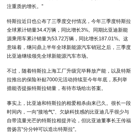
注重质的增长。”
特斯拉近日也公布了三季度交付情况，今年三季度特斯拉
全球累计销量34.4万辆，同比增长3%。同期比亚迪新能
源乘用车累计销量为53.72万辆，同比增长187.01%。这
意味着，继问鼎上半年全球新能源汽车销冠之后，三季度
比亚迪继续领先全球新能源汽车市场。
不过，随着特斯拉上海工厂升级完毕释放产能，以及特斯
拉推出的保险补贴7000元活动持续至今年年底，系列举
措能否提振特斯拉销量，有待市场给出答案。
事实上，比亚迪和特斯拉的相爱相杀由来已久。很长一段
时间内，一向“接地气”、欠缺科技感的比亚迪几乎很少与
自带流量光芒的特斯拉相提并论，但比亚迪董事长王传福
曾扬言“分分钟可以造出特斯拉”。