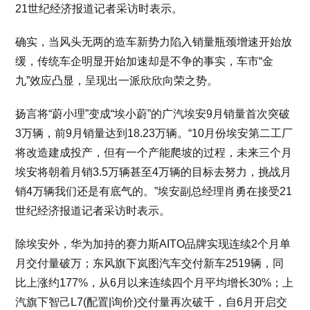
21世纪经济报道记者采访时表示。
确实，当风头无两的造车新势力陷入销量瓶颈增速开始放
缓，传统车企明显开始加速却是不争的事实，车市“金
九”效应凸显，呈现出一派欣欣向荣之势。
扬言将“蔚小理”变成“埃小蔚”的广汽埃安9月销量首次突破
3万辆，前9月销量达到18.23万辆。“10月份埃安第二工厂
将改造建成投产，但有一个产能爬坡的过程，未来三个月
埃安将朝着月销3.5万辆甚至4万辆的目标去努力，挑战月
销4万辆我们还是有底气的。”埃安副总经理肖勇在接受21
世纪经济报道记者采访时表示。
除埃安外，华为加持的赛力斯AITO品牌实现连续2个月单
月交付量破万；东风旗下岚图汽车交付新车2519辆，同
比上涨约177%，从6月以来连续四个月平均增长30%；上
汽旗下智己L7(配置|询价)交付量再次破千，自6月开启交