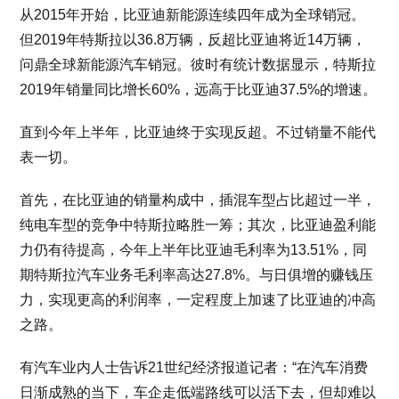
从2015年开始，比亚迪新能源连续四年成为全球销冠。
但2019年特斯拉以36.8万辆，反超比亚迪将近14万辆，
问鼎全球新能源汽车销冠。彼时有统计数据显示，特斯拉
2019年销量同比增长60%，远高于比亚迪37.5%的增速。
直到今年上半年，比亚迪终于实现反超。不过销量不能代
表一切。
首先，在比亚迪的销量构成中，插混车型占比超过一半，
纯电车型的竞争中特斯拉略胜一筹；其次，比亚迪盈利能
力仍有待提高，今年上半年比亚迪毛利率为13.51%，同
期特斯拉汽车业务毛利率高达27.8%。与日俱增的赚钱压
力，实现更高的利润率，一定程度上加速了比亚迪的冲高
之路。
有汽车业内人士告诉21世纪经济报道记者：“在汽车消费
日渐成熟的当下，车企走低端路线可以活下去，但却难以