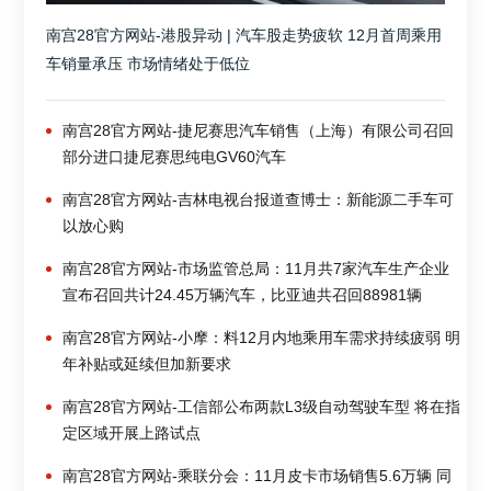
南宫28官方网站-港股异动 | 汽车股走势疲软 12月首周乘用
车销量承压 市场情绪处于低位
南宫28官方网站-捷尼赛思汽车销售（上海）有限公司召回
部分进口捷尼赛思纯电GV60汽车
南宫28官方网站-吉林电视台报道查博士：新能源二手车可
以放心购
南宫28官方网站-市场监管总局：11月共7家汽车生产企业
宣布召回共计24.45万辆汽车，比亚迪共召回88981辆
南宫28官方网站-小摩：料12月内地乘用车需求持续疲弱 明
年补贴或延续但加新要求
南宫28官方网站-工信部公布两款L3级自动驾驶车型 将在指
定区域开展上路试点
南宫28官方网站-乘联分会：11月皮卡市场销售5.6万辆 同