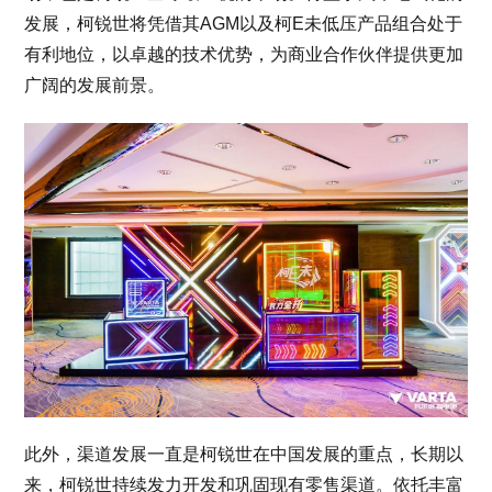
发展，柯锐世将凭借其AGM以及柯E未低压产品组合处于
有利地位，以卓越的技术优势，为商业合作伙伴提供更加
广阔的发展前景。
此外，渠道发展一直是柯锐世在中国发展的重点，长期以
来，柯锐世持续发力开发和巩固现有零售渠道。依托丰富