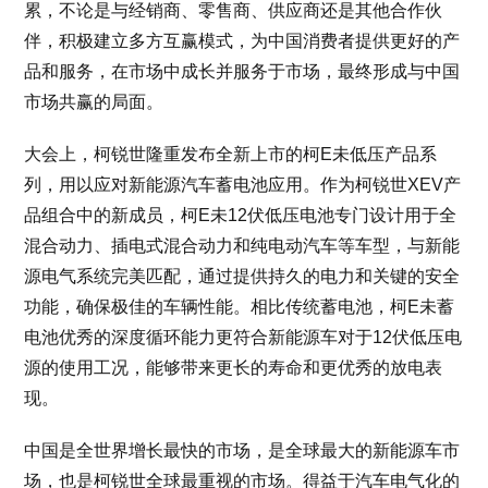
累，不论是与经销商、零售商、供应商还是其他合作伙
伴，积极建立多方互赢模式，为中国消费者提供更好的产
品和服务，在市场中成长并服务于市场，最终形成与中国
市场共赢的局面。
大会上，柯锐世隆重发布全新上市的柯E未低压产品系
列，用以应对新能源汽车蓄电池应用。作为柯锐世XEV产
品组合中的新成员，柯E未12伏低压电池专门设计用于全
混合动力、插电式混合动力和纯电动汽车等车型，与新能
源电气系统完美匹配，通过提供持久的电力和关键的安全
功能，确保极佳的车辆性能。相比传统蓄电池，柯E未蓄
电池优秀的深度循环能力更符合新能源车对于12伏低压电
源的使用工况，能够带来更长的寿命和更优秀的放电表
现。
中国是全世界增长最快的市场，是全球最大的新能源车市
场，也是柯锐世全球最重视的市场。得益于汽车电气化的