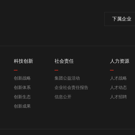
下属企业
科技创新
社会责任
人力资源
创新战略
集团公益活动
人才战略
创新体系
企业社会责任报告
人才动态
创新生态
信息公开
人才招聘
创新成果