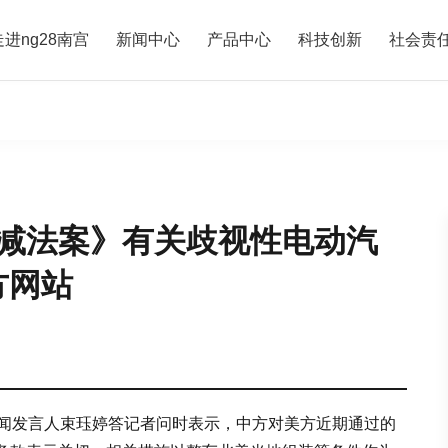
走进ng28南宫
新闻中心
产品中心
科技创新
社会责
减法案》有关歧视性电动汽
方网站
新闻发言人束珏婷答记者问时表示，中方对美方近期通过的