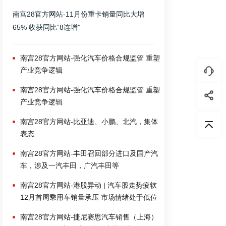
南宫28官方网站-11月份重卡销量同比大增
65% 收获同比“8连增”
南宫28官方网站-强化汽车价格合规监管 重塑
产业竞争逻辑
南宫28官方网站-强化汽车价格合规监管 重塑
产业竞争逻辑
南宫28官方网站-比亚迪、小鹏、北汽，集体
表态
南宫28官方网站-丰田召回部分进口及国产汽
车，涉及一汽丰田，广汽丰田等
南宫28官方网站-港股异动 | 汽车股走势疲软
12月首周乘用车销量承压 市场情绪处于低位
南宫28官方网站-捷尼赛思汽车销售（上海）