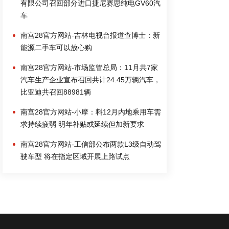
有限公司召回部分进口捷尼赛思纯电GV60汽
车
南宫28官方网站-吉林电视台报道查博士：新
能源二手车可以放心购
南宫28官方网站-市场监管总局：11月共7家
汽车生产企业宣布召回共计24.45万辆汽车，
比亚迪共召回88981辆
南宫28官方网站-小摩：料12月内地乘用车需
求持续疲弱 明年补贴或延续但加新要求
南宫28官方网站-工信部公布两款L3级自动驾
驶车型 将在指定区域开展上路试点