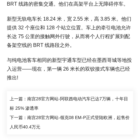
BRT 线路的密集交通。他们在高架平台上无障碍停车。
新型无轨电车长 18.24 米，宽 2.55 米，高 3.85 米。他们
提供 32 个座位和 128 个站立位置。车上的牵引电池允许
长达 75 公里的接触网外行驶，从而将个人行程扩展到配
备架空线的 BRT 线路段之外。
与纯电池客车相同的新型宇通车型已经在墨西哥城等地投
入运营——现在，第一辆 26 米长的双铰接式车辆也已经
推出!
上一篇：南宫28官方网站-阿联酋电动汽车已达7万辆，十年目
标 25% 渗透率
下一篇：南宫28官方网站-领克08 EM-P正式登陆欧洲，起售价
人民币40.4万元