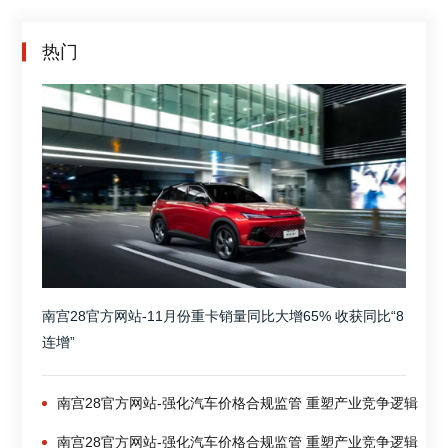
热门
南宫28官方网站-11月份重卡销量同比大增65% 收获同比“8
连增”
南宫28官方网站-强化汽车价格合规监管 重塑产业竞争逻辑
南宫28官方网站-强化汽车价格合规监管 重塑产业竞争逻辑