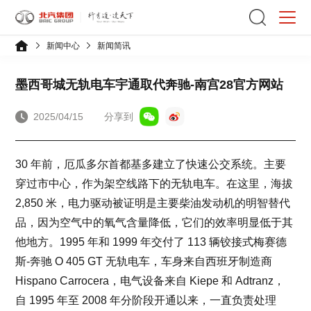
新闻中心
新闻简讯
墨西哥城无轨电车宇通取代奔驰-南宫28官方网站
2025/04/15
分享到
30 年前，厄瓜多尔首都基多建立了快速公交系统。主要
穿过市中心，作为架空线路下的无轨电车。在这里，海拔
2,850 米，电力驱动被证明是主要柴油发动机的明智替代
品，因为空气中的氧气含量降低，它们的效率明显低于其
他地方。1995 年和 1999 年交付了 113 辆铰接式梅赛德
斯-奔驰 O 405 GT 无轨电车，车身来自西班牙制造商
Hispano Carrocera，电气设备来自 Kiepe 和 Adtranz，
自 1995 年至 2008 年分阶段开通以来，一直负责处理