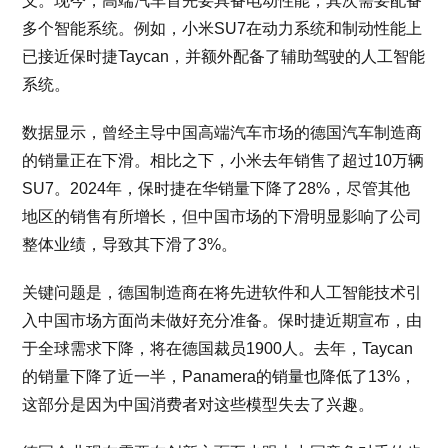
义。现今，高端汽车首先要具备电动性能，其次需要配备
多个智能系统。例如，小米SU7在动力系统和制动性能上
已接近保时捷Taycan，并额外配备了辅助驾驶的人工智能
系统。
数据显示，曾经主导中国高端汽车市场的德国汽车制造商
的销量正在下滑。相比之下，小米去年销售了超过10万辆
SU7。2024年，保时捷在华销量下降了28%，尽管其他
地区的销售有所增长，但中国市场的下滑明显影响了公司
整体业绩，导致其下滑了3%。
关键问题是，德国制造商在将先进软件和人工智能技术引
入中国市场方面尚未做好充分准备。保时捷近期宣布，由
于全球需求下降，将在德国裁员1900人。去年，Taycan
的销量下降了近一半，Panamera的销量也降低了13%，
这部分是因为中国消费者对这些模型失去了兴趣。