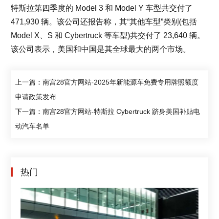
特斯拉第四季度的 Model 3 和 Model Y 车型共交付了
471,930 辆。该公司还报告称，其“其他车型”类别(包括
Model X、S 和 Cyber​​truck 等车型)共交付了 23,640 辆。
该公司表示，美国和中国是其全球最大的两个市场。
上一篇：南宫28官方网站-2025年新能源车免费专用牌照额度
申请政策发布
下一篇：南宫28官方网站-特斯拉 Cyber​​truck 跻身美国补贴电
动汽车名单
热门