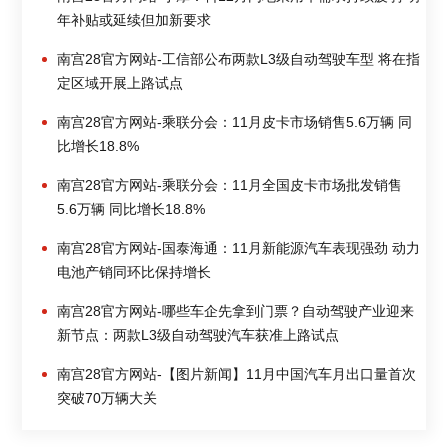
年补贴或延续但加新要求
南宫28官方网站-工信部公布两款L3级自动驾驶车型 将在指
定区域开展上路试点
南宫28官方网站-乘联分会：11月皮卡市场销售5.6万辆 同
比增长18.8%
南宫28官方网站-乘联分会：11月全国皮卡市场批发销售
5.6万辆 同比增长18.8%
南宫28官方网站-国泰海通：11月新能源汽车表现强劲 动力
电池产销同环比保持增长
南宫28官方网站-哪些车企先拿到门票？自动驾驶产业迎来
新节点：两款L3级自动驾驶汽车获准上路试点
南宫28官方网站-【图片新闻】11月中国汽车月出口量首次
突破70万辆大关