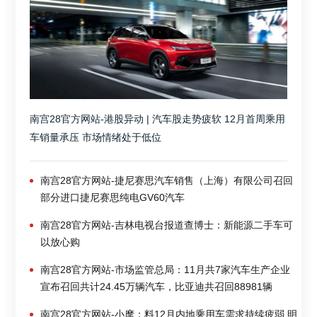
南宫28官方网站-港股异动 | 汽车股走势疲软 12月首周乘用
车销量承压 市场情绪处于低位
南宫28官方网站-捷尼赛思汽车销售（上海）有限公司召回
部分进口捷尼赛思纯电GV60汽车
南宫28官方网站-吉林电视台报道查博士：新能源二手车可
以放心购
南宫28官方网站-市场监管总局：11月共7家汽车生产企业
宣布召回共计24.45万辆汽车，比亚迪共召回88981辆
南宫28官方网站-小摩：料12月内地乘用车需求持续疲弱 明