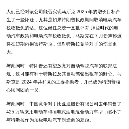
人们已经对该公司能否实现马斯克 2025 年的增长目标产
生了一些怀疑，尤其是如果特朗普执政期间取消电动汽车
税收抵免的话。这位候任总统一直批评乔·拜登时代的电
动汽车政策和电动汽车税收抵免，马斯克在 7 月份声称这
将在短期内损害特斯拉，但对特斯拉竞争对手的伤害更
大。
与此同时，特朗普还有望放宽对自动驾驶汽车的联邦法
规，这可能有利于特斯拉及其自动驾驶出租车的野心。马
斯克是 2024 年共和党的主要捐助者，并已成为特朗普核
心顾问团的一员。
与此同时，中国竞争对手比亚迪股份有限公司去年销售了
425 万辆乘用电动车和插电式油电混合动力车型，缩小了
与特斯拉作为顶级电动汽车制造商的差距。