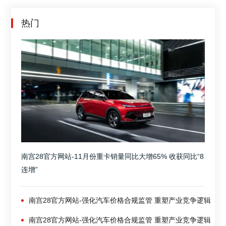
热门
南宫28官方网站-11月份重卡销量同比大增65% 收获同比“8
连增”
南宫28官方网站-强化汽车价格合规监管 重塑产业竞争逻辑
南宫28官方网站-强化汽车价格合规监管 重塑产业竞争逻辑