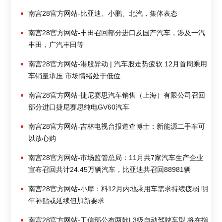
南宫28官方网站-比亚迪、小鹏、北汽，集体表态
南宫28官方网站-丰田召回部分进口及国产汽车，涉及一汽
丰田，广汽丰田等
南宫28官方网站-港股异动 | 汽车股走势疲软 12月首周乘用
车销量承压 市场情绪处于低位
南宫28官方网站-捷尼赛思汽车销售（上海）有限公司召回
部分进口捷尼赛思纯电GV60汽车
南宫28官方网站-吉林电视台报道查博士：新能源二手车可
以放心购
南宫28官方网站-市场监管总局：11月共7家汽车生产企业
宣布召回共计24.45万辆汽车，比亚迪共召回88981辆
南宫28官方网站-小摩：料12月内地乘用车需求持续疲弱 明
年补贴或延续但加新要求
南宫28官方网站-工信部公布两款L3级自动驾驶车型 将在指