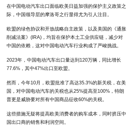
在中国电动汽车出口面临欧美日益加强的保护主义政策之
际，中国领导层的摩洛哥之行显得尤为引人注目。
欧盟的绿色协议和开放战略自主政策，以及美国的《通胀
削减法案》(IRA)，均旨在保护本土工业供应链，减少对
中国的依赖，这对中国电动汽车行业构成了严峻挑战。
2023年，中国电动汽车出口量达到120万辆，同比增长
77.6%，其中47%出口至欧盟。
然而，今年10月，欧盟批准了高达35.3%的新关税，在美
国，对中国电动汽车的关税也从25%提高至100%，特朗
普更是威胁要对所有中国商品征收60%的关税。
这些措施无疑将提高欧美消费者的购车成本，同时挤压中
国出口商的销售和利润空间。