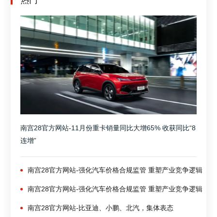
南宫28官方网站-11月份重卡销量同比大增65% 收获同比“8
连增”
南宫28官方网站-强化汽车价格合规监管 重塑产业竞争逻辑
南宫28官方网站-强化汽车价格合规监管 重塑产业竞争逻辑
南宫28官方网站-比亚迪、小鹏、北汽，集体表态