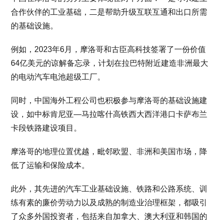
合作伙伴的工业基础，二是帮助升级互联互通和出口所需
的基础设施。
例如，2023年6月，摩洛哥和古臣高科技签署了一份价值
64亿美元的谅解备忘录，计划在拉巴特附近建造非洲最大
的电动汽车电池超级工厂。
同时，中国海外工程公司也积极参与摩洛哥的基础设施建
设，如中标肯尼亚—马拉喀什高铁西大西洋港口卡萨布兰
卡段铁路建设项目。
摩洛哥的地理位置优越，毗邻欧盟、非洲和美国市场，降
低了运输和保险成本。
此外，其先进的汽车工业基础设施、铁路和公路系统、训
练有素的廉价劳动力以及成熟的制造业治理框架，都吸引
了众多外国投资者，包括来自加拿大、澳大利亚和韩国的