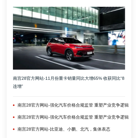
南宫28官方网站-11月份重卡销量同比大增65% 收获同比“8
连增”
南宫28官方网站-强化汽车价格合规监管 重塑产业竞争逻辑
南宫28官方网站-强化汽车价格合规监管 重塑产业竞争逻辑
南宫28官方网站-比亚迪、小鹏、北汽，集体表态