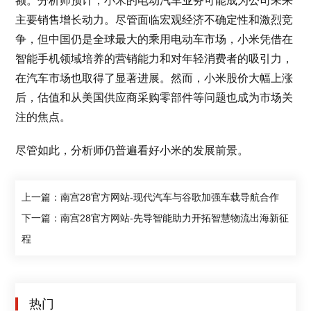
额。分析师预计，小米的电动汽车业务可能成为公司未来
主要销售增长动力。尽管面临宏观经济不确定性和激烈竞
争，但中国仍是全球最大的乘用电动车市场，小米凭借在
智能手机领域培养的营销能力和对年轻消费者的吸引力，
在汽车市场也取得了显著进展。然而，小米股价大幅上涨
后，估值和从美国供应商采购零部件等问题也成为市场关
注的焦点。
尽管如此，分析师仍普遍看好小米的发展前景。
上一篇：南宫28官方网站-现代汽车与谷歌加强车载导航合作
下一篇：南宫28官方网站-先导智能助力开拓智慧物流出海新征
程
热门