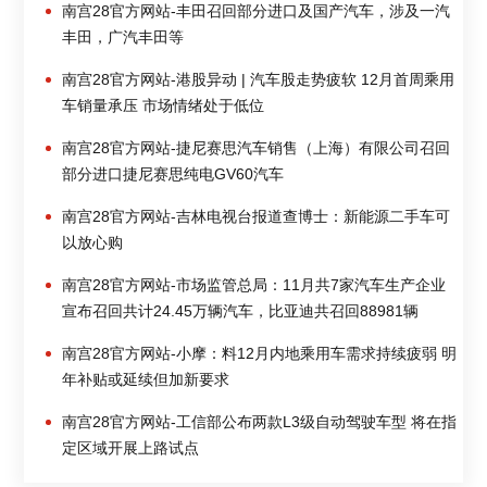
南宫28官方网站-丰田召回部分进口及国产汽车，涉及一汽
丰田，广汽丰田等
南宫28官方网站-港股异动 | 汽车股走势疲软 12月首周乘用
车销量承压 市场情绪处于低位
南宫28官方网站-捷尼赛思汽车销售（上海）有限公司召回
部分进口捷尼赛思纯电GV60汽车
南宫28官方网站-吉林电视台报道查博士：新能源二手车可
以放心购
南宫28官方网站-市场监管总局：11月共7家汽车生产企业
宣布召回共计24.45万辆汽车，比亚迪共召回88981辆
南宫28官方网站-小摩：料12月内地乘用车需求持续疲弱 明
年补贴或延续但加新要求
南宫28官方网站-工信部公布两款L3级自动驾驶车型 将在指
定区域开展上路试点