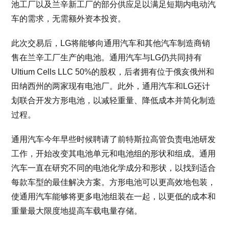
池工厂以及兰辛新工厂的部分供应足以满足短期内电动汽
车的需求，无需额外资本投资。
此次交易后，LG将能够向通用汽车和其他汽车制造商销
售在兰辛工厂生产的电池。通用汽车与LG仍共同持有
Ultium Cells LLC 50%的股权，后者拥有位于俄亥俄州和
田纳西州的两家现有电池厂。此外，通用汽车和LG还计
划联合开发方形电池，以减轻重量、降低成本并简化制造
过程。
通用汽车今年早些时候聘请了前特斯拉高管负责电池研发
工作，开始改变其电池单元和电池组的形状和组成。通用
汽车一直在研究不同的电池化学成分和形状，以找到适合
每款车型的最佳解决方案。方形电池可以更高效地包装，
使通用汽车能够将更多电池组装在一起，以更低的成本和
重量最大限度地提高车载电量存储。