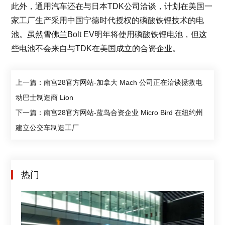
此外，通用汽车还在与日本TDK公司洽谈，计划在美国一
家工厂生产采用中国宁德时代授权的磷酸铁锂技术的电
池。虽然雪佛兰Bolt EV明年将使用磷酸铁锂电池，但这
些电池不会来自与TDK在美国成立的合资企业。
上一篇：南宫28官方网站-加拿大 Mach 公司正在洽谈拯救电
动巴士制造商 Lion
下一篇：南宫28官方网站-蓝鸟合资企业 Micro Bird 在纽约州
建立公交车制造工厂
热门