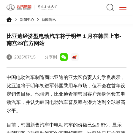
新闻中心
新闻简讯
比亚迪经济型电动汽车将于明年 1 月在韩国上市-
南宫28官方网站
2025/07/15
分享到
中国电动汽车制造商比亚迪的亚太区负责人刘学良表示，
比亚迪将于明年初进军韩国乘用车市场，但不会在首年设
定销售目标。他强调，比亚迪希望韩国客户亲身体验其电
动汽车，并认为韩国电动汽车普及率有潜力达到全球最高
水平。
目前，韩国新售汽车中电动汽车的份额已达9.6%，显示