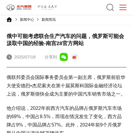
新闻中心
新闻简讯
俄中可能考虑联合生产汽车的问题，俄罗斯可能会
汲取中国的经验-南宫28官方网站
2025/07/18
分享到
俄联邦委员会国际事务委员会第一副主席，俄罗斯前驻华
大使安德烈•杰尼索夫在第十届莫斯科国际金融经济论坛
上说，俄罗斯很快会成为主要的中国汽车销售市场之一。
他介绍说，2022年前西方汽车的品牌占俄罗斯汽车市场
的69%，中国占8.5%，而现在情况发生了变化，西方品
牌占9%，中国品牌占57%。此外，2024年前9个月俄罗