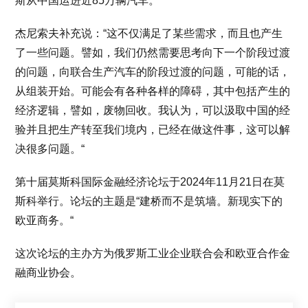
斯从中国运进近85万辆汽车。
杰尼索夫补充说：“这不仅满足了某些需求，而且也产生
了一些问题。譬如，我们仍然需要思考向下一个阶段过渡
的问题，向联合生产汽车的阶段过渡的问题，可能的话，
从组装开始。可能会有各种各样的障碍，其中包括产生的
经济逻辑，譬如，废物回收。我认为，可以汲取中国的经
验并且把生产转至我们境内，已经在做这件事，这可以解
决很多问题。“
第十届莫斯科国际金融经济论坛于2024年11月21日在莫
斯科举行。论坛的主题是“建桥而不是筑墙。新现实下的
欧亚商务。“
这次论坛的主办方为俄罗斯工业企业联合会和欧亚合作金
融商业协会。