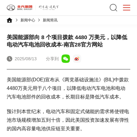
新闻中心
新闻简讯
美国能源部向 8 个项目拨款 4480 万美元，以降低
电动汽车电池回收成本-南宫28官方网站
2025/08/13
分享到
美国能源部(DOE)宣布从《两党基础设施​​法》(BIL)中拨款
4480万美元用于八个项目，以降低电动汽车电池和电动
汽车电池部件的回收成本，长期目标是降低汽车成本。
预计到本世纪末，电动汽车和固定式储能的需求将使锂电
池市场规模增加五到十倍，因此美国投资加速发展有弹性
的国内高容量电池供应链至关重要。