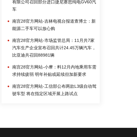
有限公司召回部分进口捷尼赛思纯电GV60汽
车
南宫28官方网站-吉林电视台报道查博士：新
能源二手车可以放心购
南宫28官方网站-市场监管总局：11月共7家
汽车生产企业宣布召回共计24.45万辆汽车，
比亚迪共召回88981辆
南宫28官方网站-小摩：料12月内地乘用车需
求持续疲弱 明年补贴或延续但加新要求
南宫28官方网站-工信部公布两款L3级自动驾
驶车型 将在指定区域开展上路试点