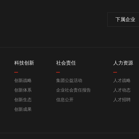
下属企业
科技创新
社会责任
人力资源
创新战略
集团公益活动
人才战略
创新体系
企业社会责任报告
人才动态
创新生态
信息公开
人才招聘
创新成果