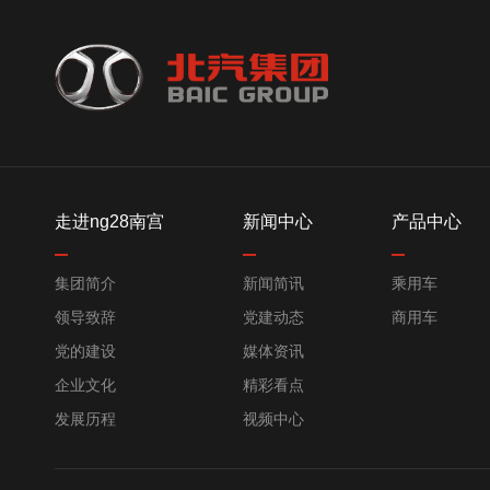
走进ng28南宫
新闻中心
产品中心
集团简介
新闻简讯
乘用车
领导致辞
党建动态
商用车
党的建设
媒体资讯
企业文化
精彩看点
发展历程
视频中心