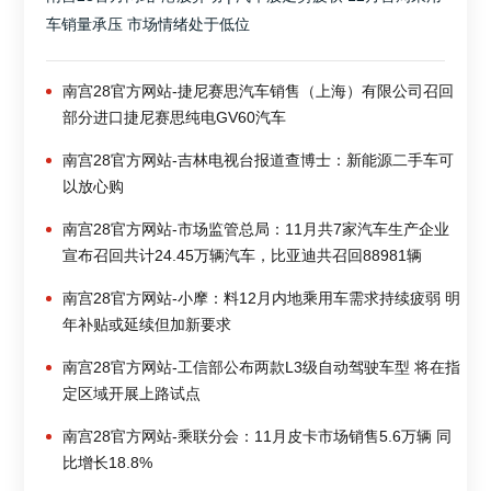
车销量承压 市场情绪处于低位
南宫28官方网站-捷尼赛思汽车销售（上海）有限公司召回
部分进口捷尼赛思纯电GV60汽车
南宫28官方网站-吉林电视台报道查博士：新能源二手车可
以放心购
南宫28官方网站-市场监管总局：11月共7家汽车生产企业
宣布召回共计24.45万辆汽车，比亚迪共召回88981辆
南宫28官方网站-小摩：料12月内地乘用车需求持续疲弱 明
年补贴或延续但加新要求
南宫28官方网站-工信部公布两款L3级自动驾驶车型 将在指
定区域开展上路试点
南宫28官方网站-乘联分会：11月皮卡市场销售5.6万辆 同
比增长18.8%