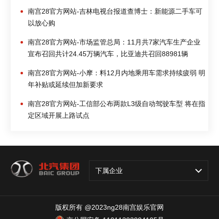
南宫28官方网站-吉林电视台报道查博士：新能源二手车可
以放心购
南宫28官方网站-市场监管总局：11月共7家汽车生产企业
宣布召回共计24.45万辆汽车，比亚迪共召回88981辆
南宫28官方网站-小摩：料12月内地乘用车需求持续疲弱 明
年补贴或延续但加新要求
南宫28官方网站-工信部公布两款L3级自动驾驶车型 将在指
定区域开展上路试点
下属企业
版权所有 @2023ng28南宫娱乐官网