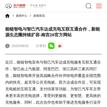
新闻中心
新闻简讯
能链智电与智己汽车达成充电互联互通合作，新能
源生态圈持续扩容-南宫28官方网站
2025/08/25
分享到
近日，能链智电宣布与智己汽车达成充电服务互联互通合
作，智己由上汽集团、阿里巴巴、张江高科三家共同打
造，能链智电将开放其战略合作伙伴快电所覆盖全国范围
内的快充、超充等公共充电桩。双方达成合作后，可实现
充电桩的互联互通、支付结算等功能，为智己汽车车主带
来更丰富的充电选择，享受到更极致、更智慧、更高效的
充电服务。同时，此次合作也有助于推进充电服务行业开