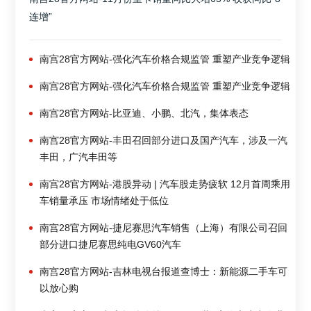
连增”
南宫28官方网站-强化汽车价格合规监管 重塑产业竞争逻辑
南宫28官方网站-强化汽车价格合规监管 重塑产业竞争逻辑
南宫28官方网站-比亚迪、小鹏、北汽，集体表态
南宫28官方网站-丰田召回部分进口及国产汽车，涉及一汽
丰田，广汽丰田等
南宫28官方网站-港股异动 | 汽车股走势疲软 12月首周乘用
车销量承压 市场情绪处于低位
南宫28官方网站-捷尼赛思汽车销售（上海）有限公司召回
部分进口捷尼赛思纯电GV60汽车
南宫28官方网站-吉林电视台报道查博士：新能源二手车可
以放心购