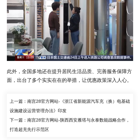
此外，全国多地还在提升居民生活品质、完善服务保障方
面，出台了多个实实在在的举措，让优惠政策深入人心。
上一篇：南宫28官方网站-《浙江省新能源汽车充（换）电基础
设施建设运营管理办法》印发
下一篇：南宫28官方网站-陕西西安雁塔与永泰数能战略合作，
打造超充先行示范区