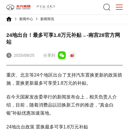
新闻中心
新闻简讯
24地出台！最多可享1.8万元补贴→-南宫28官方网
站
2025/08/25
分享到
重庆、北京等24个地区出台了支持汽车置换更新的政策措
施，置换更新最多可享受1.8万元的补贴。
在今天国家发改委举行的新闻发布会上，相关负责人介
绍，目前，随着消费品以旧换新工作的推进，“真金白
银”补贴优惠加速落地。
24地出台政策 置换最多可享1.8万元补贴