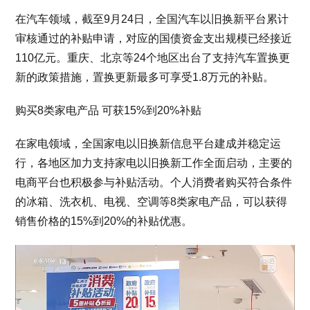
在汽车领域，截至9月24日，全国汽车以旧换新平台累计
审核通过的补贴申请，对应的国债资金支出规模已经接近
110亿元。重庆、北京等24个地区出台了支持汽车置换更
新的政策措施，置换更新最多可享受1.8万元的补贴。
购买8类家电产品 可获15%到20%补贴
在家电领域，全国家电以旧换新信息平台建成并稳定运
行，各地区加力支持家电以旧换新工作全面启动，主要的
电商平台也积极参与补贴活动。个人消费者购买符合条件
的冰箱、洗衣机、电视、空调等8类家电产品，可以获得
销售价格的15%到20%的补贴优惠。