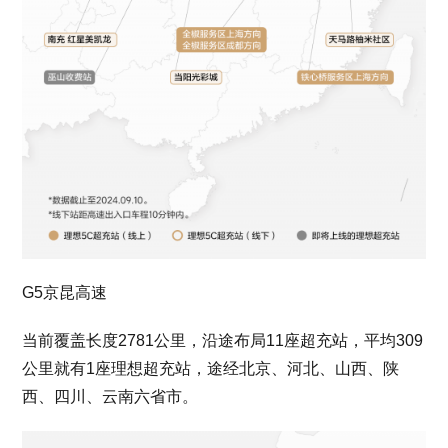
G5京昆高速
当前覆盖长度2781公里，沿途布局11座超充站，平均309
公里就有1座理想超充站，途经北京、河北、山西、陕
西、四川、云南六省市。