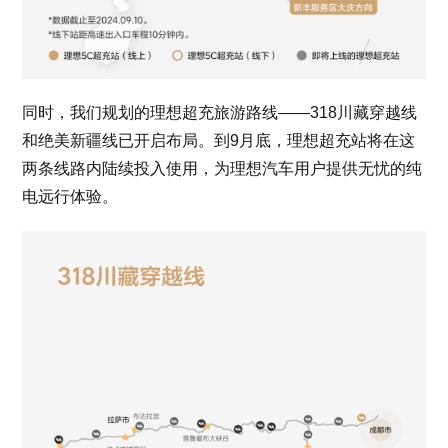
同时，我们规划的理想超充旅游路线——318川藏穿越线
和绝美新疆线已开启布局。到9月底，理想超充站将在这
两条线路内陆续投入使用，为理想汽车用户提供无忧的纯
电远行体验。