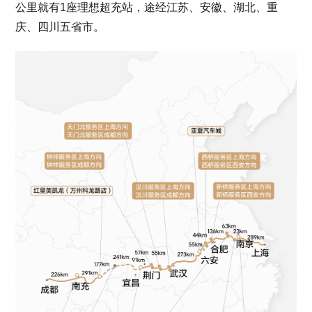
公里就有1座理想超充站，途经江苏、安徽、湖北、重
庆、四川五省市。