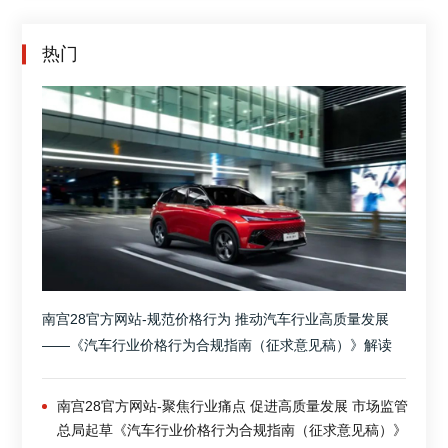
热门
南宫28官方网站-规范价格行为 推动汽车行业高质量发展
——《汽车行业价格行为合规指南（征求意见稿）》解读
南宫28官方网站-聚焦行业痛点 促进高质量发展 市场监管
总局起草《汽车行业价格行为合规指南（征求意见稿）》