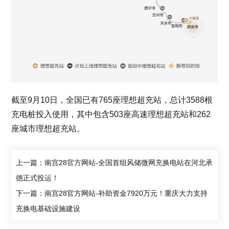
截至9月10日，全国已有765座理想超充站，总计3588根
充电桩投入使用，其中包含503座高速理想超充站和262
座城市理想超充站。
上一篇：南宫28官方网站-全国首组风储微网充换电站在河北承
德正式投运！
下一篇：南宫28官方网站-补助资金7920万元！重庆大力支持
充换电基础设施建设