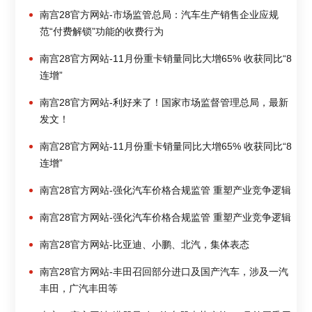
南宫28官方网站-市场监管总局：汽车生产销售企业应规
范“付费解锁”功能的收费行为
南宫28官方网站-11月份重卡销量同比大增65% 收获同比“8
连增”
南宫28官方网站-利好来了！国家市场监督管理总局，最新
发文！
南宫28官方网站-11月份重卡销量同比大增65% 收获同比“8
连增”
南宫28官方网站-强化汽车价格合规监管 重塑产业竞争逻辑
南宫28官方网站-强化汽车价格合规监管 重塑产业竞争逻辑
南宫28官方网站-比亚迪、小鹏、北汽，集体表态
南宫28官方网站-丰田召回部分进口及国产汽车，涉及一汽
丰田，广汽丰田等