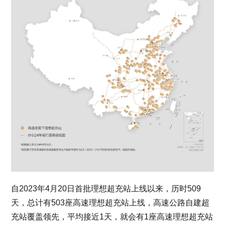
自2023年4月20日首批理想超充站上线以来，历时509
天，总计有503座高速理想超充站上线，高速公路自建超
充站覆盖领先，平均接近1天，就会有1座高速理想超充站