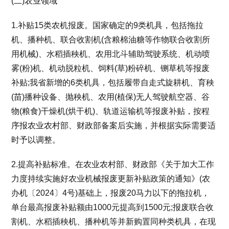
(二)农业领域
1.补贴15类农机报废。国家确定的9类机具，包括拖拉
机、播种机、联合收割机(含粮棉油糖等作物联合收割所
用机械)、水稻插秧机、农用北斗辅助驾驶系统、机动喷
雾(粉)机、机动脱粒机、饲料(草)粉碎机、铡草机等报废
补贴;我省新增的6类机具，包括履带自走式旋耕机、育秧
(苗)播种设备、抛秧机、农用(植保)无人驾驶航空器、谷
物(粮食)干燥机(烘干机)、轨道运输机等报废补贴，按程
序报农业农村部、财政部备案后实施，并根据实际需要适
时予以调整。
2.提高补贴标准。在农业农村部、财政部《关于加大工作
力度持续实施好农业机械报废更新补贴政策的通知》(农
办机〔2024〕4号)基础上，报废20马力以下的拖拉机，
单台最高报废补贴额由1000元提高到1500元;报废联合收
割机、水稻插秧机、播种机等并新购置同种类机具，在现