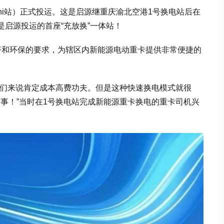
mini站）正式投运。这是启源继重庆渝北空港1号换电站后在
启源投运的首座“充放换”一体站！
济和环保的要求，为辖区内新能源电动重卡提供非常便捷的
我们来说肯定成本高费功夫。但是这种快速换电模式就很
省事！”当时在1号换电站完成新能源重卡换电的重卡司机兴