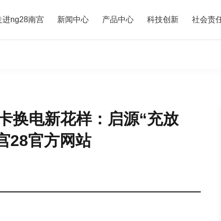
走进ng28南宫
新闻中心
产品中心
科技创新
社会责
卡换电新花样：启源“充放
宫28官方网站