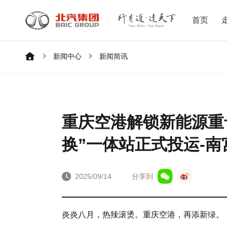
首页
新闻中心
新闻简讯
重庆空港解锁新能源重
换”一体站正式投运-南
2025/09/14
分享到
炎炎八月，热辣滚烫。重庆空港，再添新绿。