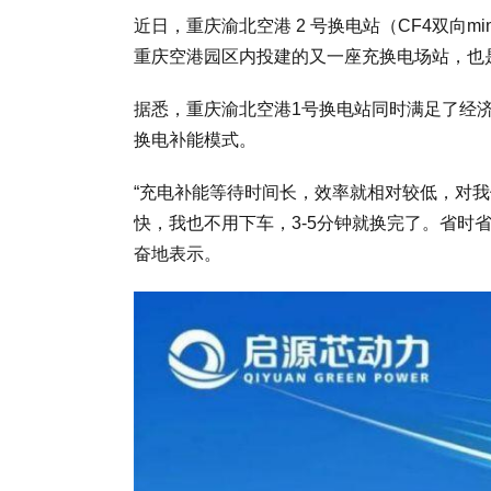
近日，重庆渝北空港 2 号换电站（CF4双向
重庆空港园区内投建的又一座充换电场站，也是
据悉，重庆渝北空港1号换电站同时满足了经
换电补能模式。
“充电补能等待时间长，效率就相对较低，对
快，我也不用下车，3-5分钟就换完了。省时
奋地表示。