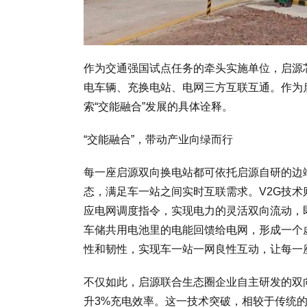
作为交通强国试点任务的牵头实施单位，启源芯
电车辆、充换电站、电网三方互联互通。作为启
索“交能融合”发展的具体诠释。
“交能融合”，带动产业向绿而行
每一座启源双向换电站都可依托启源自研的边
态，满足车一站之间实时互联需求。V2G技
应电网调度指令，实现电力的灵活双向流动，
车储共用电池里的电能回馈给电网，形成一个
性和韧性，实现车一站一网良性互动，让每一
不仅如此，启源联合生态圈企业自主研发的双
升3%充电效率。这一技术突破，相较于传统