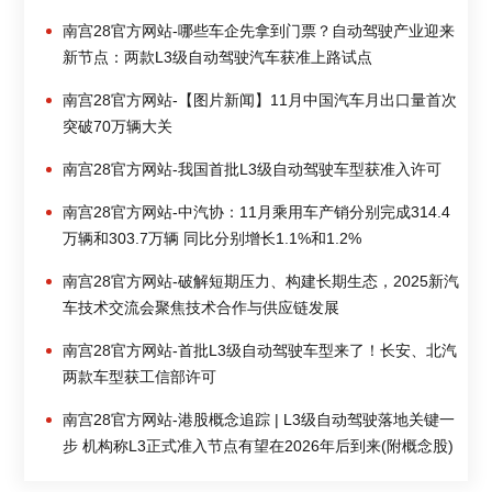
南宫28官方网站-哪些车企先拿到门票？自动驾驶产业迎来
新节点：两款L3级自动驾驶汽车获准上路试点
南宫28官方网站-【图片新闻】11月中国汽车月出口量首次
突破70万辆大关
南宫28官方网站-我国首批L3级自动驾驶车型获准入许可
南宫28官方网站-中汽协：11月乘用车产销分别完成314.4
万辆和303.7万辆 同比分别增长1.1%和1.2%
南宫28官方网站-破解短期压力、构建长期生态，2025新汽
车技术交流会聚焦技术合作与供应链发展
南宫28官方网站-首批L3级自动驾驶车型来了！长安、北汽
两款车型获工信部许可
南宫28官方网站-港股概念追踪 | L3级自动驾驶落地关键一
步 机构称L3正式准入节点有望在2026年后到来(附概念股)