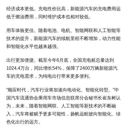
经济成本更低。充电性价比高，新能源汽车的充电费用远
低于燃油费用，同时维护成本也相对较低。
用车体验更佳。随着电池、电机、智能网联和人工智能等
技术的提升，新能源汽车的续航里程不断增加，动力性能
和智能化水平也越来越强。
出行更加便捷。截至今年6月底，全国充电桩总量达到
1024.4万台，同比增长54%，保障了2400万辆新能源汽
车的充电需求，为纯电出行带来更多便利。
“顺应时代，汽车行业将加速向电动化、智能化转型。”中
国汽车流通协会乘用车市场信息联席分会秘书长崔东树认
为，未来，随着智能网联、人工智能等新技术的不断融
入，汽车将被赋予更多可能性，扬帆远航驶向智能化、绿
色化出行的远方。