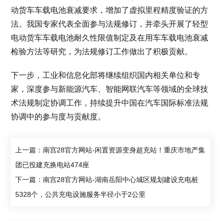
动货车车载电池衰减要求，增加了虚拟里程精度验证的方
法。我国专家代表全面参与法规修订，并牵头开展了轻型
电动货车车载电池耐久性限值制定及在用车车载电池衰减
检验方法等研究，为法规修订工作做出了积极贡献。
下一步，工业和信息化部将继续组织国内相关单位和专
家，深度参与新能源汽车、智能网联汽车等领域的全球技
术法规制定协调工作，持续提升中国在汽车国际标准法规
协调中的参与度与贡献度。
上一篇：南宫28官方网站-闲置资源变身超充站！重庆市地产集
团已投建充换电站474座
下一篇：南宫28官方网站-湖南岳阳中心城区规划建设充电桩
5328个，公共充电设施服务半径小于2公里