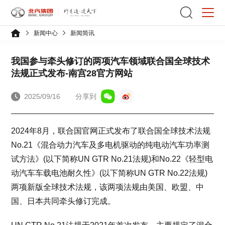
新闻中心
新闻简讯
我国参与牵头修订的两项汽车领域联合国全球技术
法规正式发布-南宫28官方网站
2025/09/16
分享到
2024年8月，联合国官网正式发布了联合国全球技术法规
No.21《混合动力汽车及多电机驱动的纯电动汽车功率测
试方法》(以下简称UN GTR No.21法规)和No.22《轻型电
动汽车车载电池耐久性》(以下简称UN GTR No.22法规)
两项新版全球技术法规，该两项法规由美国、欧盟、中
国、日本共同牵头修订完成。