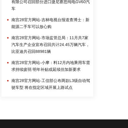
有限公司召回部分进口捷尼赛思纯电GV60汽
车
南宫28官方网站-吉林电视台报道查博士：新
能源二手车可以放心购
南宫28官方网站-市场监管总局：11月共7家
汽车生产企业宣布召回共计24.45万辆汽车，
比亚迪共召回88981辆
南宫28官方网站-小摩：料12月内地乘用车需
求持续疲弱 明年补贴或延续但加新要求
南宫28官方网站-工信部公布两款L3级自动驾
驶车型 将在指定区域开展上路试点