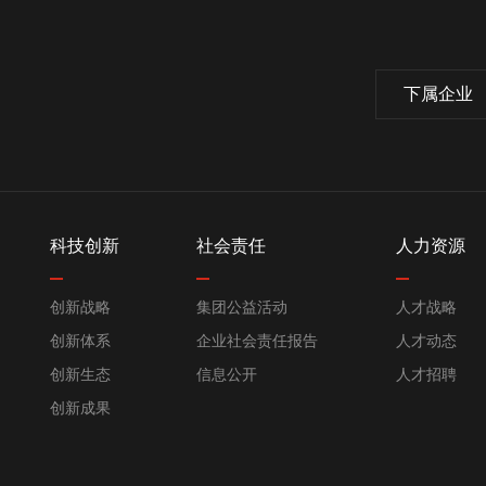
下属企业
科技创新
社会责任
人力资源
创新战略
集团公益活动
人才战略
创新体系
企业社会责任报告
人才动态
创新生态
信息公开
人才招聘
创新成果