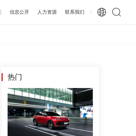
任
信息公开
人力资源
联系我们
热门