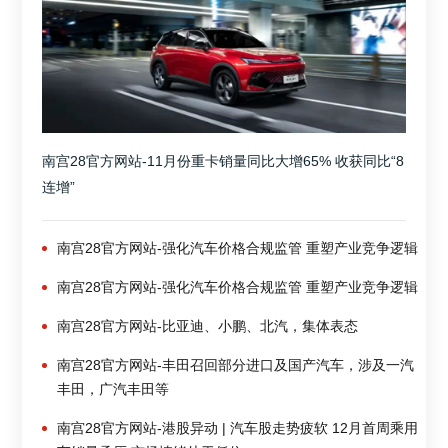
南宫28官方网站-11月份重卡销量同比大增65% 收获同比“8
连增”
南宫28官方网站-强化汽车价格合规监管 重塑产业竞争逻辑
南宫28官方网站-强化汽车价格合规监管 重塑产业竞争逻辑
南宫28官方网站-比亚迪、小鹏、北汽，集体表态
南宫28官方网站-丰田召回部分进口及国产汽车，涉及一汽
丰田，广汽丰田等
南宫28官方网站-港股异动 | 汽车股走势疲软 12月首周乘用