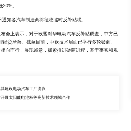
20%。
2日通知各汽车制造商将征收临时反补贴税。
发布会上表示，对于欧盟对华电动汽车反补贴调查，中方已
理经贸摩擦。截至目前，中欧技术层面已举行多轮磋商。
方相向而行，展现诚意，抓紧推进磋商进程，基于事实和规
耳其建设电动汽车工厂协议
方开展太阳能电池板等高新技术领域合作