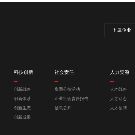
下属企业
科技创新
社会责任
人力资源
创新战略
集团公益活动
人才战略
创新体系
企业社会责任报告
人才动态
创新生态
信息公开
人才招聘
创新成果