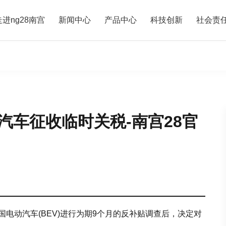
走进ng28南宫
新闻中心
产品中心
科技创新
社会责
汽车征收临时关税-南宫28官
电动汽车(BEV)进行为期9个月的反补贴调查后，决定对