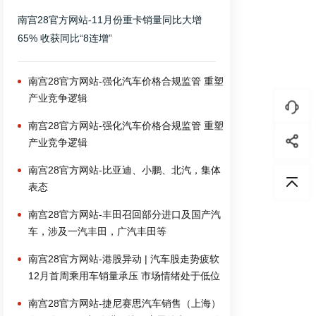
南宫28官方网站-11月份重卡销量同比大增
65% 收获同比“8连增”
南宫28官方网站-强化汽车价格合规监管 重塑
产业竞争逻辑
南宫28官方网站-强化汽车价格合规监管 重塑
产业竞争逻辑
南宫28官方网站-比亚迪、小鹏、北汽，集体
表态
南宫28官方网站-丰田召回部分进口及国产汽
车，涉及一汽丰田，广汽丰田等
南宫28官方网站-港股异动 | 汽车股走势疲软
12月首周乘用车销量承压 市场情绪处于低位
南宫28官方网站-捷尼赛思汽车销售（上海）