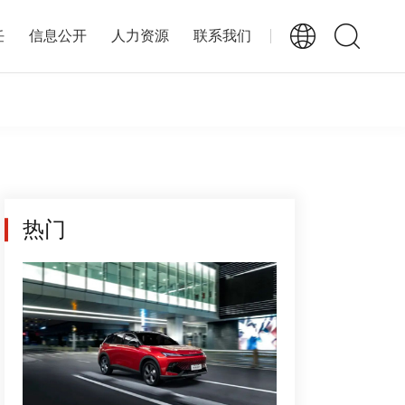
任
信息公开
人力资源
联系我们
热门