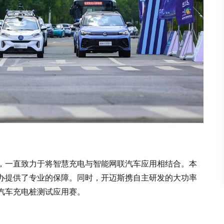
，一直致力于将智慧充电与智能网联汽车应用相结合。本
办提供了专业的保障。同时，开迈斯携自主研发的大功率
汽车充电桩测试应用赛。