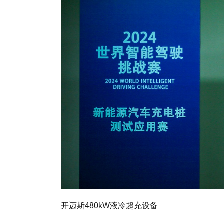
开迈斯480kW液冷超充设备