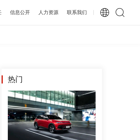
任
信息公开
人力资源
联系我们
热门