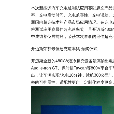
本次新能源汽车充电桩测试应用赛以超充产品
率、充电启动时间、充电兼容性、充电误差、
测国内超充技术的产品市场应用情况。在充电
桩测试应用赛最佳超充速率奖，且开迈斯480
中成绩都位居前列，荣获本次赛事的最佳超充
开迈斯荣获最佳超充速率奖-颁奖仪式
开迈斯全新的480kW液冷超充设备最高输出电压达1
Audi e-tron GT、保时捷Taycan等8
出，让车辆实现“充电10分钟，续航300公
率的可扩展性、适配性更广，定制化程度更高