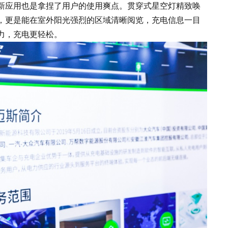
新应用也是拿捏了用户的使用爽点。贯穿式星空灯精致唤
，更是能在室外阳光强烈的区域清晰阅览，充电信息一目
力，充电更轻松。