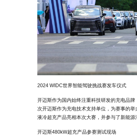
2024 WIDC世界智能驾驶挑战赛发车仪式
开迈斯作为国内始终注重科技研发的充电品牌
次开迈斯作为充电技术支持单位，为赛事的举
液冷超充产品亮相本次大赛，并参与了新能源
开迈斯480kW超充产品参赛测试现场