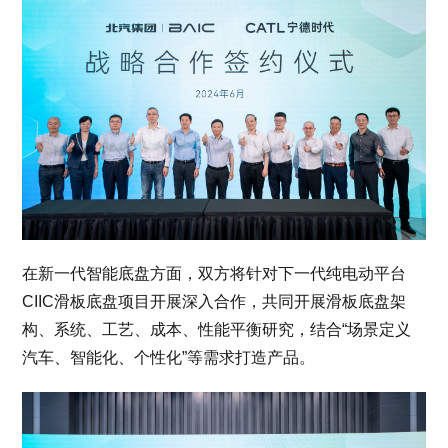
在新一代智能底盘方面，双方将针对下一代纯电动平台
CIIC滑板底盘项目开展深入合作，共同开展滑板底盘架
构、系统、工艺、成本、性能平衡研究，结合“场景定义
汽车、智能化、个性化”等需求打造产品。