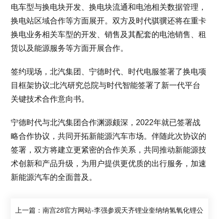
电车型与换电块开发、换电块流通和电池相关数据管理，
换电站区域合作等方面展开。双方及时代骐骥还将在重卡
换电业务相关车型的开发、销售及其配套的电池销售、租
赁以及能源服务等方面开展合作。
签约现场，北汽集团、宁德时代、时代电服签署了换电项
目框架协议;北汽研究总院与时代智能签署了新一代平台
关键技术合作意向书。
宁德时代与北汽集团合作渊源颇深，2022年就已签署战
略合作协议，共同开拓新能源汽车市场。伴随此次协议的
签署，双方将建立更紧密的合作关系，共同推动新能源技
术创新和产品升级，为用户提供更优质的出行服务，加速
新能源汽车的全面普及。
上一篇：南宫28官方网站-李强参观天齐锂业奎纳纳氢氧化锂公