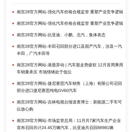
南宫28官方网站-强化汽车价格合规监管 重塑产业竞争逻辑
南宫28官方网站-强化汽车价格合规监管 重塑产业竞争逻辑
南宫28官方网站-比亚迪、小鹏、北汽，集体表态
南宫28官方网站-丰田召回部分进口及国产汽车，涉及一汽
丰田，广汽丰田等
南宫28官方网站-港股异动 | 汽车股走势疲软 12月首周乘用
车销量承压 市场情绪处于低位
南宫28官方网站-捷尼赛思汽车销售（上海）有限公司召回
部分进口捷尼赛思纯电GV60汽车
南宫28官方网站-吉林电视台报道查博士：新能源二手车可
以放心购
南宫28官方网站-市场监管总局：11月共7家汽车生产企业
宣布召回共计24.45万辆汽车，比亚迪共召回88981辆