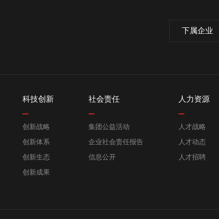
下属企业
科技创新
社会责任
人力资源
创新战略
集团公益活动
人才战略
创新体系
企业社会责任报告
人才动态
创新生态
信息公开
人才招聘
创新成果