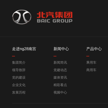
走进ng28南宫
新闻中心
产品中心
集团简介
新闻简讯
乘用车
领导致辞
党建动态
商用车
党的建设
媒体资讯
企业文化
精彩看点
发展历程
视频中心