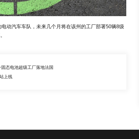
的电动汽车车队，未来几个月将在该州的工厂部署50辆8级
车。
又一固态电池超级工厂落地法国
电站上线