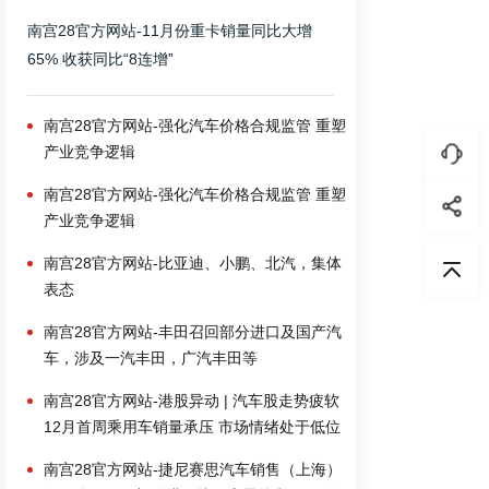
南宫28官方网站-11月份重卡销量同比大增
65% 收获同比“8连增”
南宫28官方网站-强化汽车价格合规监管 重塑
产业竞争逻辑
南宫28官方网站-强化汽车价格合规监管 重塑
产业竞争逻辑
南宫28官方网站-比亚迪、小鹏、北汽，集体
表态
南宫28官方网站-丰田召回部分进口及国产汽
车，涉及一汽丰田，广汽丰田等
南宫28官方网站-港股异动 | 汽车股走势疲软
12月首周乘用车销量承压 市场情绪处于低位
南宫28官方网站-捷尼赛思汽车销售（上海）