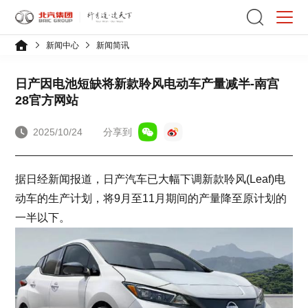
新闻中心
新闻简讯
日产因电池短缺将新款聆风电动车产量减半-南宫
28官方网站
2025/10/24
分享到
据日经新闻报道，日产汽车已大幅下调新款聆风(Leaf)电
动车的生产计划，将9月至11月期间的产量降至原计划的
一半以下。