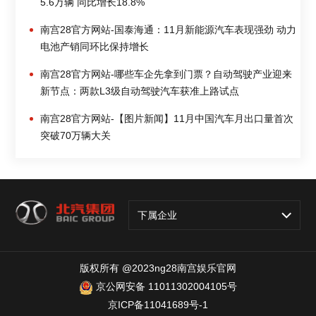
5.6万辆 同比增长18.8%
南宫28官方网站-国泰海通：11月新能源汽车表现强劲 动力
电池产销同环比保持增长
南宫28官方网站-哪些车企先拿到门票？自动驾驶产业迎来
新节点：两款L3级自动驾驶汽车获准上路试点
南宫28官方网站-【图片新闻】11月中国汽车月出口量首次
突破70万辆大关
下属企业
版权所有 @2023ng28南宫娱乐官网
京公网安备 11011302004105号
京ICP备11041689号-1