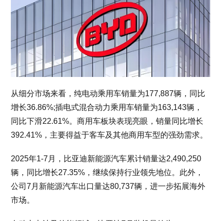
从细分市场来看，纯电动乘用车销量为177,887辆，同比
增长36.86%;插电式混合动力乘用车销量为163,143辆，
同比下滑22.61%。商用车板块表现亮眼，销量同比增长
392.41%，主要得益于客车及其他商用车型的强劲需求。
2025年1-7月，比亚迪新能源汽车累计销量达2,490,250
辆，同比增长27.35%，继续保持行业领先地位。此外，
公司7月新能源汽车出口量达80,737辆，进一步拓展海外
市场。