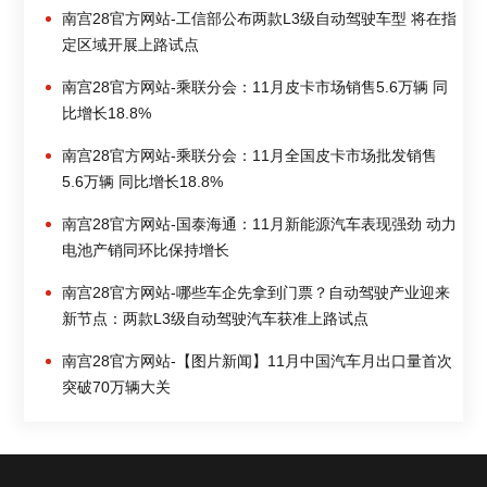
南宫28官方网站-工信部公布两款L3级自动驾驶车型 将在指
定区域开展上路试点
南宫28官方网站-乘联分会：11月皮卡市场销售5.6万辆 同
比增长18.8%
南宫28官方网站-乘联分会：11月全国皮卡市场批发销售
5.6万辆 同比增长18.8%
南宫28官方网站-国泰海通：11月新能源汽车表现强劲 动力
电池产销同环比保持增长
南宫28官方网站-哪些车企先拿到门票？自动驾驶产业迎来
新节点：两款L3级自动驾驶汽车获准上路试点
南宫28官方网站-【图片新闻】11月中国汽车月出口量首次
突破70万辆大关