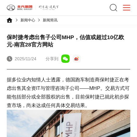
新闻中心
新闻简讯
保时捷考虑出售子公司MHP，估值或超过10亿欧
元-南宫28官方网站
2025/11/24
分享到
据多位业内知情人士透露，德国跑车制造商保时捷正在考
虑出售其全资IT与管理咨询子公司——MHP。交易方式可
能包括部分或全部股权的出售，目前保时捷已就此初步探
查市场，尚未达成任何具体交易结果。