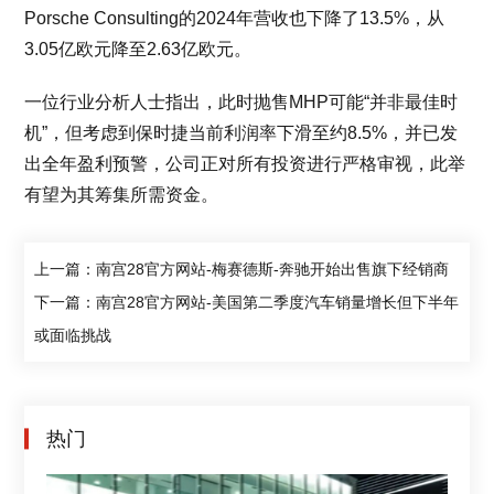
Porsche Consulting的2024年营收也下降了13.5%，从
3.05亿欧元降至2.63亿欧元。
一位行业分析人士指出，此时抛售MHP可能“并非最佳时
机”，但考虑到保时捷当前利润率下滑至约8.5%，并已发
出全年盈利预警，公司正对所有投资进行严格审视，此举
有望为其筹集所需资金。
上一篇：南宫28官方网站-梅赛德斯-奔驰开始出售旗下经销商
下一篇：南宫28官方网站-美国第二季度汽车销量增长但下半年
或面临挑战
热门