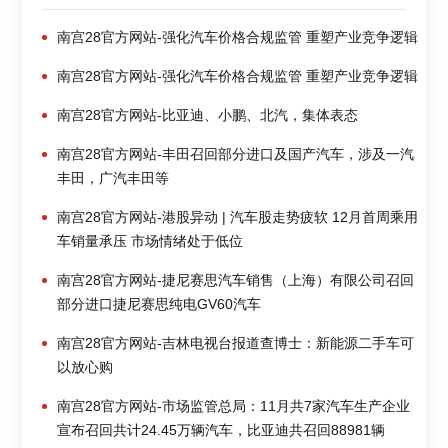
南宫28官方网站-强化汽车价格合规监管 重塑产业竞争逻辑
南宫28官方网站-强化汽车价格合规监管 重塑产业竞争逻辑
南宫28官方网站-比亚迪、小鹏、北汽，集体表态
南宫28官方网站-丰田召回部分进口及国产汽车，涉及一汽
丰田，广汽丰田等
南宫28官方网站-港股异动 | 汽车股走势疲软 12月首周乘用
车销量承压 市场情绪处于低位
南宫28官方网站-捷尼赛思汽车销售（上海）有限公司召回
部分进口捷尼赛思纯电GV60汽车
南宫28官方网站-吉林电视台报道查博士：新能源二手车可
以放心购
南宫28官方网站-市场监管总局：11月共7家汽车生产企业
宣布召回共计24.45万辆汽车，比亚迪共召回88981辆