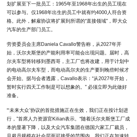
划扩展至下一批员工：1965年至1968年出生的员工现在
可以参与。仅1968年出生的员工中就有约4000人符合资
格。此外，解雇协议将扩展到所谓的“直接领域”，即大众
汽车的生产部门员工。
劳资委员会主席Daniela Cavallo警告称，从2027年开
始，沃尔夫斯堡的产能利用率可能会出现问题。届时，高
尔夫车型将转移到墨西哥，主工厂也将改建，用于计划中
的电动高尔夫车型，而电动高尔夫的生产要到晚些时候才
会开始。据与会者透露，Cavallo表示：“从2027年开始，
暂时实行四天工作制是可以想象的。” 必须立即为此做好
准备。
“‘未来大众’协议的首批措施正在生效，我们正在按计划进
行，”首席人力资源官Kilian表示。“随着沃尔夫斯堡工厂成
本的显著下降，以及大众汽车集团在德国六家工厂裁员，
且裁员规模在社会层面可接受的范围内，我们正在加速转