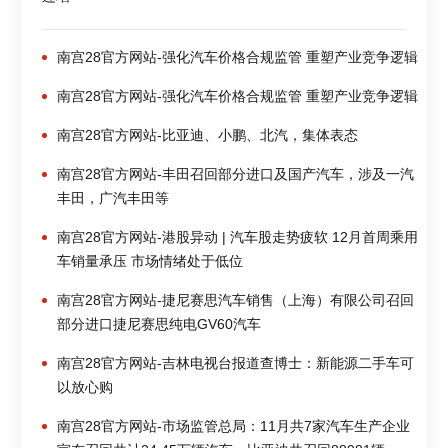
南宫28官方网站-强化汽车价格合规监管 重塑产业竞争逻辑
南宫28官方网站-强化汽车价格合规监管 重塑产业竞争逻辑
南宫28官方网站-比亚迪、小鹏、北汽，集体表态
南宫28官方网站-丰田召回部分进口及国产汽车，涉及一汽
丰田，广汽丰田等
南宫28官方网站-港股异动 | 汽车股走势疲软 12月首周乘用
车销量承压 市场情绪处于低位
南宫28官方网站-捷尼赛思汽车销售（上海）有限公司召回
部分进口捷尼赛思纯电GV60汽车
南宫28官方网站-吉林电视台报道查博士：新能源二手车可
以放心购
南宫28官方网站-市场监管总局：11月共7家汽车生产企业