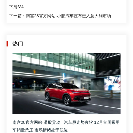
下滑6%
下一篇：南宫28官方网站-小鹏汽车宣布进入意大利市场
热门
南宫28官方网站-港股异动 | 汽车股走势疲软 12月首周乘用
车销量承压 市场情绪处于低位