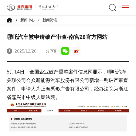
新闻中心
新闻简讯
哪吒汽车被申请破产审查-南宫28官方网站
2025/12/26
分享到
5月14日，全国企业破产重整案件信息网显示，哪吒汽车
关联公司合众新能源汽车股份有限公司新增一则破产审查
案件，申请人为上海禹形广告有限公司，经办法院为浙江
省嘉兴市中级人民法院。