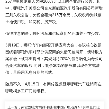
257户单位纳税人欠税200万元以上的企业进行公告。其
中，哪吒汽车关联公司合众新能源汽车股份有限公司新增
三则欠税公告，欠税金额为215万余元，欠税税种为城镇
土地使用税、印花税、房产税。
值得注意的是，哪吒汽车和供应商们的纠纷并不在少数。
3月19日，哪吒汽车内部召开供应商大会，会议核心议题
围绕着哪吒汽车对部分供应商的欠债问题展开，债转股方
案在会上被郑重提出：其规划将70%的债务转化为母公司
合众汽车的股权;同时，剩余30%的债务将以现金方式清
偿，且采用无息分期的形式。
随后不久，4月15日，有网传视频显示哪吒汽车经销商在
哪吒桐乡工厂门前维权。
上一篇：南宫28官方网站-特斯拉中国产电动汽车4月销量同比