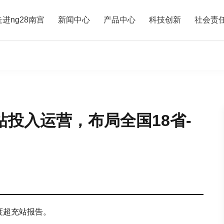
走进ng28南宫
新闻中心
产品中心
科技创新
社会责
站投入运营，布局全国18省-
年度超充站报告。