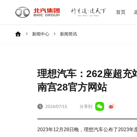
首页
新闻中心
新闻简讯
理想汽车：262座超充
南宫28官方网站
2024/07/15
分享到
2023年12月28日晚，理想汽车公布了2023