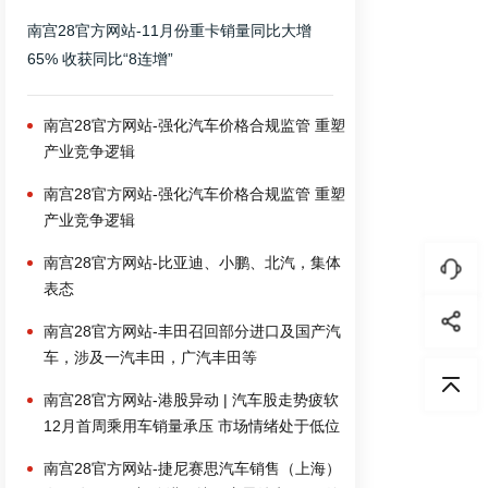
南宫28官方网站-11月份重卡销量同比大增
65% 收获同比“8连增”
南宫28官方网站-强化汽车价格合规监管 重塑
产业竞争逻辑
南宫28官方网站-强化汽车价格合规监管 重塑
产业竞争逻辑
南宫28官方网站-比亚迪、小鹏、北汽，集体
表态
南宫28官方网站-丰田召回部分进口及国产汽
车，涉及一汽丰田，广汽丰田等
南宫28官方网站-港股异动 | 汽车股走势疲软
12月首周乘用车销量承压 市场情绪处于低位
南宫28官方网站-捷尼赛思汽车销售（上海）