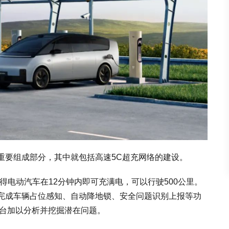
重要组成部分，其中就包括高速5C超充网络的建设。
得电动汽车在12分钟内即可充满电，可以行驶500公里。
完成车辆占位感知、自动降地锁、安全问题识别上报等功
后台加以分析并挖掘潜在问题。