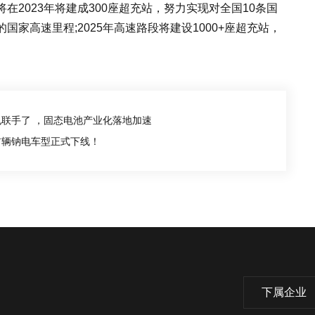
2023年将建成300座超充站，努力实现对全国10条国
国家高速里程;2025年高速路段将建设1000+座超充站，
也联手了 ，固态电池产业化落地加速
首辆钠电车型正式下线！
下属企业