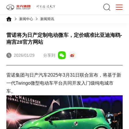
新闻中心
新闻简讯
雷诺将为日产定制电动微车，定价瞄准比亚迪海鸥-
南宫28官方网站
2026/01/29
分享到
雷诺集团与日产汽车2025年3月31日联合宣布，将基于新
一代Twingo微型电动车平台共同开发入门级纯电城市
车。