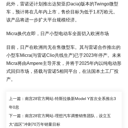
此外，雷诺还计划推出达契亚(Dacia)版本的Twingo微型
车，预计将在几年内上市，售价目标为低于1.8万欧元。
该产品将进一步扩大平台规模经济。
Micra换代在即，日产小型电动车全面切入欧洲市场
目前，日产在欧洲尚无在售微型车。其与雷诺合作推出的
小型车Micra(与雷诺Clio共线生产)已于2023年停产。未来
Micra将由Ampere主导开发，并将于2025年内以纯电动形
式回归市场，搭载与雷诺5相同平台，在法国本土工厂投
产。
上一篇：南宫28官方网站-特斯拉焕新Model Y首次全系推出3
年0息
下一篇：南宫28官方网站-理想汽车调整销售团队，设立五
大“战区”冲刺70万年销量目标