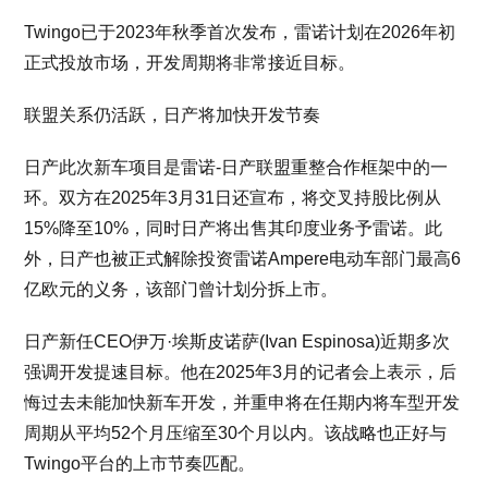
Twingo已于2023年秋季首次发布，雷诺计划在2026年初
正式投放市场，开发周期将非常接近目标。
联盟关系仍活跃，日产将加快开发节奏
日产此次新车项目是雷诺-日产联盟重整合作框架中的一
环。双方在2025年3月31日还宣布，将交叉持股比例从
15%降至10%，同时日产将出售其印度业务予雷诺。此
外，日产也被正式解除投资雷诺Ampere电动车部门最高6
亿欧元的义务，该部门曾计划分拆上市。
日产新任CEO伊万·埃斯皮诺萨(Ivan Espinosa)近期多次
强调开发提速目标。他在2025年3月的记者会上表示，后
悔过去未能加快新车开发，并重申将在任期内将车型开发
周期从平均52个月压缩至30个月以内。该战略也正好与
Twingo平台的上市节奏匹配。