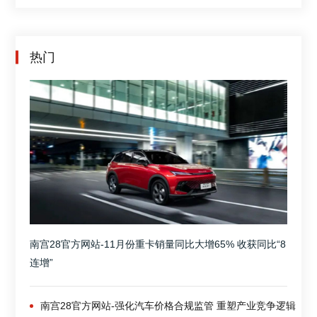
热门
南宫28官方网站-11月份重卡销量同比大增65% 收获同比“8
连增”
南宫28官方网站-强化汽车价格合规监管 重塑产业竞争逻辑