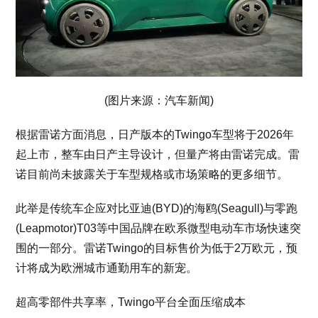
(图片来源：汽车新闻)
根据雷诺方面消息，日产版本的Twingo车型将于2026年
起上市，整车由日产主导设计，但量产将由雷诺完成。雷
诺目前尚未披露关于车型规格或市场策略的更多细节。
此举是传统车企应对比亚迪(BYD)的海鸥(Seagull)与零跑
(Leapmotor)T03等中国品牌在欧系微型电动车市场快速突
围的一部分。雷诺Twingo的目标售价为低于2万欧元，预
计将成为欧洲城市通勤用车的新宠。
超高零部件共享率，Twingo平台全面压缩成本