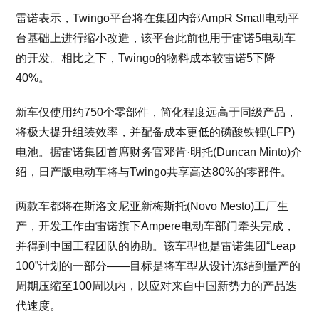
雷诺表示，Twingo平台将在集团内部AmpR Small电动平
台基础上进行缩小改造，该平台此前也用于雷诺5电动车
的开发。相比之下，Twingo的物料成本较雷诺5下降
40%。
新车仅使用约750个零部件，简化程度远高于同级产品，
将极大提升组装效率，并配备成本更低的磷酸铁锂(LFP)
电池。据雷诺集团首席财务官邓肯·明托(Duncan Minto)介
绍，日产版电动车将与Twingo共享高达80%的零部件。
两款车都将在斯洛文尼亚新梅斯托(Novo Mesto)工厂生
产，开发工作由雷诺旗下Ampere电动车部门牵头完成，
并得到中国工程团队的协助。该车型也是雷诺集团“Leap
100”计划的一部分——目标是将车型从设计冻结到量产的
周期压缩至100周以内，以应对来自中国新势力的产品迭
代速度。