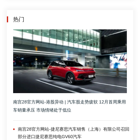
热门
南宫28官方网站-港股异动 | 汽车股走势疲软 12月首周乘用
车销量承压 市场情绪处于低位
南宫28官方网站-捷尼赛思汽车销售（上海）有限公司召回
部分进口捷尼赛思纯电GV60汽车