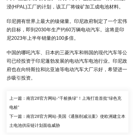
浸(HPAL)工厂的计划，该工厂将镍矿加工成电池材料。
印尼拥有世界上最大的镍储量。印尼政府制定了一个宏伟
的目标，即到2030年生产约60万辆电动汽车。这将是印
尼2023年上半年销量的100多倍。
中国的哪吒汽车、日本的三菱汽车和韩国的现代汽车等公
司已经投资于印尼蓬勃发展的电动汽车电池行业。印尼政
府也在向特斯拉和比亚迪等电动汽车大厂示好，希望进一
步吸引投资。
上一篇：南宫28官方网站-“千桩换绿”！上海打造首批“绿色充
电桩”
下一篇：南宫28官方网站-美国《通胀削减法案》使欧洲建立本
土电池供应链计划面临威胁