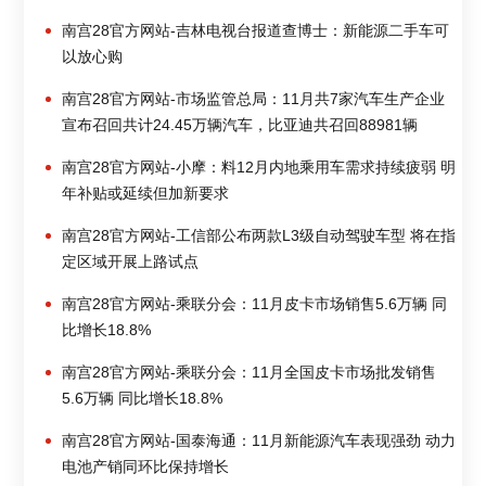
南宫28官方网站-吉林电视台报道查博士：新能源二手车可
以放心购
南宫28官方网站-市场监管总局：11月共7家汽车生产企业
宣布召回共计24.45万辆汽车，比亚迪共召回88981辆
南宫28官方网站-小摩：料12月内地乘用车需求持续疲弱 明
年补贴或延续但加新要求
南宫28官方网站-工信部公布两款L3级自动驾驶车型 将在指
定区域开展上路试点
南宫28官方网站-乘联分会：11月皮卡市场销售5.6万辆 同
比增长18.8%
南宫28官方网站-乘联分会：11月全国皮卡市场批发销售
5.6万辆 同比增长18.8%
南宫28官方网站-国泰海通：11月新能源汽车表现强劲 动力
电池产销同环比保持增长