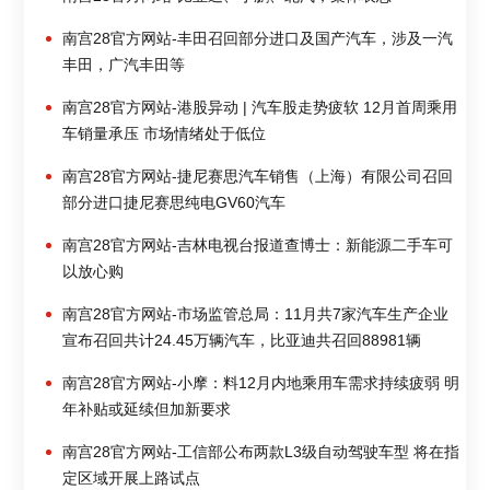
南宫28官方网站-丰田召回部分进口及国产汽车，涉及一汽
丰田，广汽丰田等
南宫28官方网站-港股异动 | 汽车股走势疲软 12月首周乘用
车销量承压 市场情绪处于低位
南宫28官方网站-捷尼赛思汽车销售（上海）有限公司召回
部分进口捷尼赛思纯电GV60汽车
南宫28官方网站-吉林电视台报道查博士：新能源二手车可
以放心购
南宫28官方网站-市场监管总局：11月共7家汽车生产企业
宣布召回共计24.45万辆汽车，比亚迪共召回88981辆
南宫28官方网站-小摩：料12月内地乘用车需求持续疲弱 明
年补贴或延续但加新要求
南宫28官方网站-工信部公布两款L3级自动驾驶车型 将在指
定区域开展上路试点