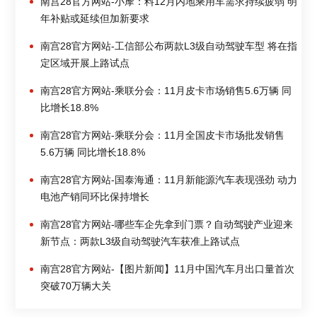
南宫28官方网站-小摩：料12月内地乘用车需求持续疲弱 明
年补贴或延续但加新要求
南宫28官方网站-工信部公布两款L3级自动驾驶车型 将在指
定区域开展上路试点
南宫28官方网站-乘联分会：11月皮卡市场销售5.6万辆 同
比增长18.8%
南宫28官方网站-乘联分会：11月全国皮卡市场批发销售
5.6万辆 同比增长18.8%
南宫28官方网站-国泰海通：11月新能源汽车表现强劲 动力
电池产销同环比保持增长
南宫28官方网站-哪些车企先拿到门票？自动驾驶产业迎来
新节点：两款L3级自动驾驶汽车获准上路试点
南宫28官方网站-【图片新闻】11月中国汽车月出口量首次
突破70万辆大关