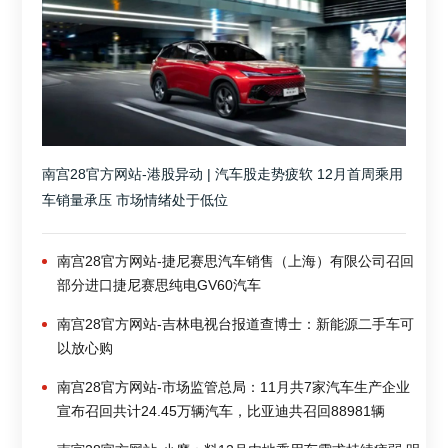
南宫28官方网站-港股异动 | 汽车股走势疲软 12月首周乘用
车销量承压 市场情绪处于低位
南宫28官方网站-捷尼赛思汽车销售（上海）有限公司召回
部分进口捷尼赛思纯电GV60汽车
南宫28官方网站-吉林电视台报道查博士：新能源二手车可
以放心购
南宫28官方网站-市场监管总局：11月共7家汽车生产企业
宣布召回共计24.45万辆汽车，比亚迪共召回88981辆