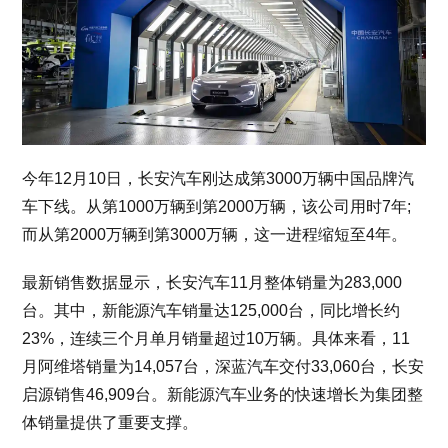
今年12月10日，长安汽车刚达成第3000万辆中国品牌汽
车下线。从第1000万辆到第2000万辆，该公司用时7年;
而从第2000万辆到第3000万辆，这一进程缩短至4年。
最新销售数据显示，长安汽车11月整体销量为283,000
台。其中，新能源汽车销量达125,000台，同比增长约
23%，连续三个月单月销量超过10万辆。具体来看，11
月阿维塔销量为14,057台，深蓝汽车交付33,060台，长安
启源销售46,909台。新能源汽车业务的快速增长为集团整
体销量提供了重要支撑。