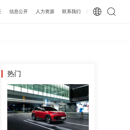
任
信息公开
人力资源
联系我们
热门