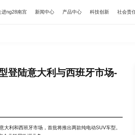
走进ng28南宫
新闻中心
产品中心
科技创新
社会责
型登陆意大利与西班牙市场-
入意大利和西班牙市场，首批将推出两款纯电动SUV车型。