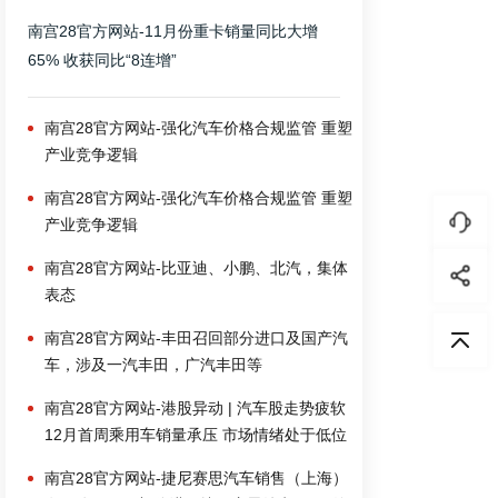
南宫28官方网站-11月份重卡销量同比大增
65% 收获同比“8连增”
南宫28官方网站-强化汽车价格合规监管 重塑
产业竞争逻辑
南宫28官方网站-强化汽车价格合规监管 重塑
产业竞争逻辑
南宫28官方网站-比亚迪、小鹏、北汽，集体
表态
南宫28官方网站-丰田召回部分进口及国产汽
车，涉及一汽丰田，广汽丰田等
南宫28官方网站-港股异动 | 汽车股走势疲软
12月首周乘用车销量承压 市场情绪处于低位
南宫28官方网站-捷尼赛思汽车销售（上海）