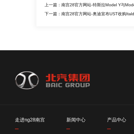
上一篇：南宫28官方网站-特斯拉Model Y与Mo
下一篇：南宫28官方网站-奥迪宣布UST收购Itald
走进ng28南宫
新闻中心
产品中心