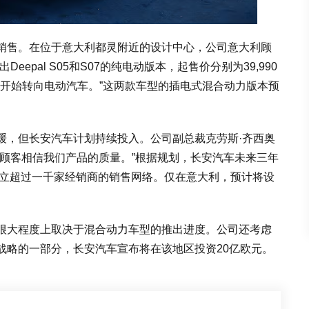
销售。在位于意大利都灵附近的设计中心，公司意大利顾
epal S05和S07的纯电动版本，起售价分别为39,990
已经开始转向电动汽车。”这两款车型的插电式混合动力版本预
缓，但长安汽车计划持续投入。公司副总裁克劳斯·齐西奥
让顾客相信我们产品的质量。”根据规划，长安汽车未来三年
建立超过一千家经销商的销售网络。仅在意大利，预计将设
很大程度上取决于混合动力车型的推出进度。公司还考虑
战略的一部分，长安汽车宣布将在该地区投资20亿欧元。