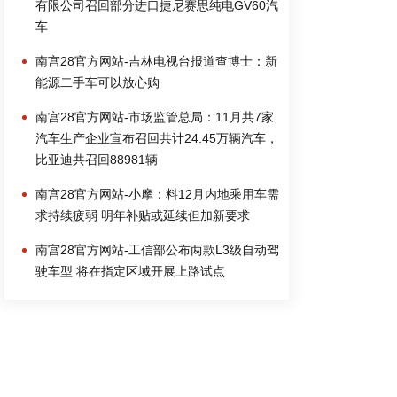
有限公司召回部分进口捷尼赛思纯电GV60汽
车
南宫28官方网站-吉林电视台报道查博士：新
能源二手车可以放心购
南宫28官方网站-市场监管总局：11月共7家
汽车生产企业宣布召回共计24.45万辆汽车，
比亚迪共召回88981辆
南宫28官方网站-小摩：料12月内地乘用车需
求持续疲弱 明年补贴或延续但加新要求
南宫28官方网站-工信部公布两款L3级自动驾
驶车型 将在指定区域开展上路试点