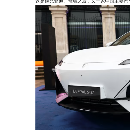
这是继比亚迪、奇瑞之后，又一家中国主要汽