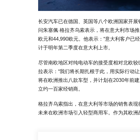
长安汽车已在德国、英国等八个欧洲国家开展
问朱塞佩·格拉齐乌索表示，将在意大利市场推出De
欧元和44,990欧元。他表示：“意大利客户
计于明年第二季度在意大利上市。
尽管南欧地区对纯电动车的接受度相对北欧较
拉表示：“我们将长期扎根于此，用实际行动
将在欧洲推出八款车型，并计划在2030年前
立约一百家经销商。
格拉齐乌索指出，在意大利等市场的销售表现
未来在欧洲市场引入轻型商用车。作为其欧洲