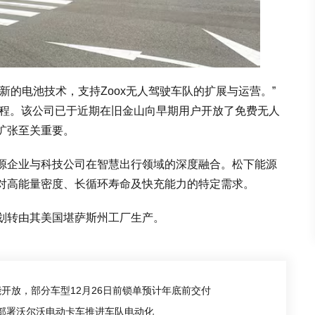
新的电池技术，支持Zoox无人驾驶车队的扩展与运营。”
进程。该公司已于近期在旧金山向早期用户开放了免费无人
扩张至关重要。
源企业与科技公司在智慧出行领域的深度融合。松下能源
对高能量密度、长循环寿命及快充能力的特定需求。
划转由其美国堪萨斯州工厂生产。
能开放，部分车型12月26日前锁单预计年底前交付
公司部署沃尔沃电动卡车推进车队电动化