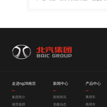
走进ng28南宫
新闻中心
产品中心
集团简介
新闻简讯
乘用车
领导致辞
党建动态
商用车