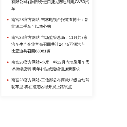
有限公司召回部分进口捷尼赛思纯电GV60汽
车
南宫28官方网站-吉林电视台报道查博士：新
能源二手车可以放心购
南宫28官方网站-市场监管总局：11月共7家
汽车生产企业宣布召回共计24.45万辆汽车，
比亚迪共召回88981辆
南宫28官方网站-小摩：料12月内地乘用车需
求持续疲弱 明年补贴或延续但加新要求
南宫28官方网站-工信部公布两款L3级自动驾
驶车型 将在指定区域开展上路试点