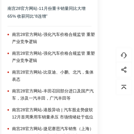
南宫28官方网站-11月份重卡销量同比大增
65% 收获同比“8连增”
南宫28官方网站-强化汽车价格合规监管 重塑
产业竞争逻辑
南宫28官方网站-强化汽车价格合规监管 重塑
产业竞争逻辑
南宫28官方网站-比亚迪、小鹏、北汽，集体
表态
南宫28官方网站-丰田召回部分进口及国产汽
车，涉及一汽丰田，广汽丰田等
南宫28官方网站-港股异动 | 汽车股走势疲软
12月首周乘用车销量承压 市场情绪处于低位
南宫28官方网站-捷尼赛思汽车销售（上海）