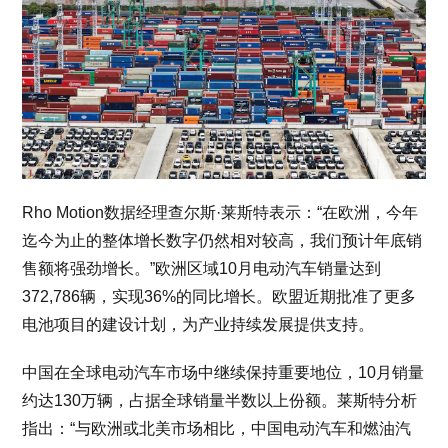
Rho Motion数据经理查尔斯·莱斯特表示：“在欧洲，今年
迄今为止的整体增长数字仍然相对较高，我们预计年底销
售额将强劲增长。”欧洲区域10月电动汽车销量达到
372,786辆，实现36%的同比增长。欧盟近期批准了更多
电池项目的建设计划，为产业持续发展提供支持。
中国在全球电动汽车市场中继续保持重要地位，10月销量
约达130万辆，占据全球销量半数以上份额。莱斯特分析
指出：“与欧洲或北美市场相比，中国电动汽车和燃油汽