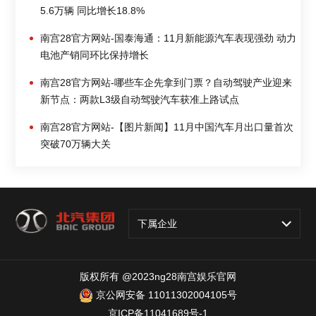
5.6万辆 同比增长18.8%
南宫28官方网站-国泰海通：11月新能源汽车表现强劲 动力
电池产销同环比保持增长
南宫28官方网站-哪些车企先拿到门票？自动驾驶产业迎来
新节点：两款L3级自动驾驶汽车获准上路试点
南宫28官方网站-【图片新闻】11月中国汽车月出口量首次
突破70万辆大关
下属企业
版权所有 @2023ng28南宫娱乐官网
京公网安备 11011302004105号
京ICP备11041689号-1