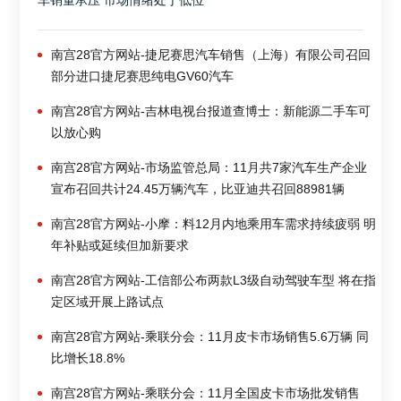
南宫28官方网站-捷尼赛思汽车销售（上海）有限公司召回
部分进口捷尼赛思纯电GV60汽车
南宫28官方网站-吉林电视台报道查博士：新能源二手车可
以放心购
南宫28官方网站-市场监管总局：11月共7家汽车生产企业
宣布召回共计24.45万辆汽车，比亚迪共召回88981辆
南宫28官方网站-小摩：料12月内地乘用车需求持续疲弱 明
年补贴或延续但加新要求
南宫28官方网站-工信部公布两款L3级自动驾驶车型 将在指
定区域开展上路试点
南宫28官方网站-乘联分会：11月皮卡市场销售5.6万辆 同
比增长18.8%
南宫28官方网站-乘联分会：11月全国皮卡市场批发销售